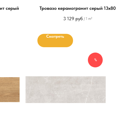
ит серый
Тровазо керамогранит серый 13х80
3 129
руб
/
1 m²
Смотреть
%