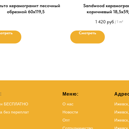
льто керамогранит песочный
Sandwood керамогра
обрезной 60х119,5
коричневый 18,5х59
1 420
руб
/
1 m²
отреть
Смотреть
:
Меню:
Адрес
йн БЕСПЛАТНО
О нас
Ижевск
а без переплат
Новости
Ижевск,
Опт
Ижевск,
Сотрудничество
Ижевск