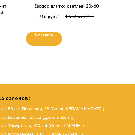
нит
Escada плитка светлый 20х60
,8
746
руб
1 572
руб
/
1 m²
/
1 m²
Смотреть
а салонов:
, ул. 50 лет Пионерии, 18 (Салон KERAMA MARAZZI)
 ул. Баранова, 26 к.2 (Дисконт-Центр)
 ул. Удмуртская, 304 к.4 (Салон LAPARET)
, ул. Молодежная, 107Б (Салон LAPARET)