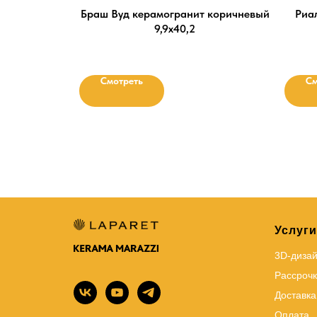
Браш Вуд керамогранит коричневый
Риа
9,9х40,2
Смотреть
См
Услуги
3D-диза
Рассрочк
Доставка
Оплата