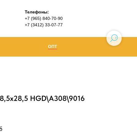
Телефоны:
+7 (965) 840-70-90
+7 (3412) 33-07-77
ОПТ
Ижевск
+7 (965) 840-70-90
Воткинск
8,5х28,5 HGD\A308\9016
б