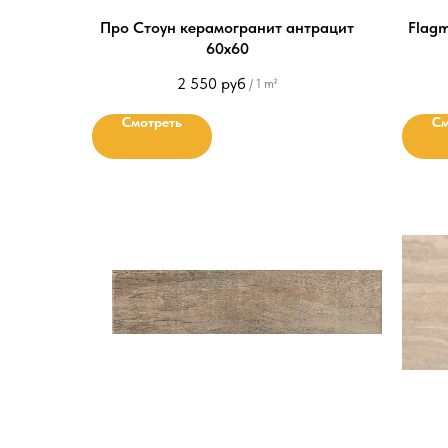
Про Стоун керамогранит антрацит
Flag
60х60
2 550
руб
/
1 m²
Смотреть
См