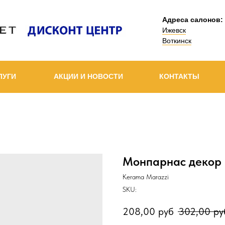
Адреса салонов:
Ижевск
Воткинск
ЛУГИ
АКЦИИ И НОВОСТИ
КОНТАКТЫ
Монпарнас декор 
Kerama Marazzi
SKU:
208,00
руб
302,00
ру