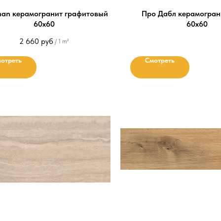
man керамогранит графитовый
Про Дабл керамогран
60х60
60х60
2 660
руб
/
1 m²
отреть
Смотреть