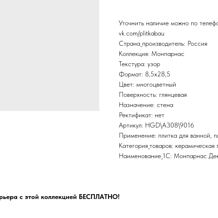
Уточнить наличие можно по теле
vk.com/plitkabau
Страна_производитель: Россия
Коллекция: Монпарнас
Текстура: узор
Формат: 8,5x28,5
Цвет: многоцветный
Поверхность: глянцевая
Назначение: стена
Ректификат: нет
Артикул: HGD\A308\9016
Применение: плитка для ванной, пл
Категория_товаров: керамическая 
Наименование_1С: Монпарнас Де
рьера с этой коллекцией БЕСПЛАТНО!