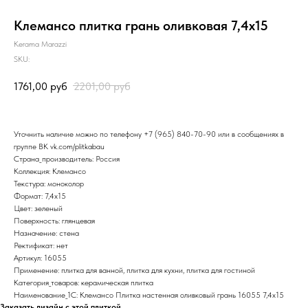
Клемансо плитка грань оливковая 7,4х15
Kerama Marazzi
SKU:
1761,00
руб
2201,00
руб
Уточнить наличие можно по телефону
+7 (965) 840-70-90
или в сообщениях в
группе ВК
vk.com/plitkabau
Страна_производитель: Россия
Коллекция: Клемансо
Текстура: моноколор
Формат: 7,4x15
Цвет: зеленый
Поверхность: глянцевая
Назначение: стена
Ректификат: нет
Артикул: 16055
Применение: плитка для ванной, плитка для кухни, плитка для гостиной
Категория_товаров: керамическая плитка
Наименование_1С: Клемансо Плитка настенная оливковый грань 16055 7,4х15
Заказать дизайн с этой плиткой