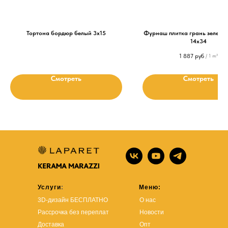
Тортона бордюр белый 3х15
Фурнаш плитка грань зелены
14х34
1 887
руб
/
1 m²
Смотреть
Смотреть
Услуги
:
Меню:
3D-дизайн БЕСПЛАТНО
О нас
Рассрочка без переплат
Новости
Доставка
Опт