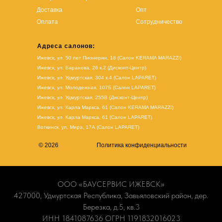
Доставка
Опт
Оплата
Сотрудничество
Адреса салонов:
Ижевск, ул. 50 лет Пионерии, 18 (Салон KERAMA MARAZZI)
Ижевск, ул. Баранова, 26 к.2 (Дисконт-Центр)
Ижевск, ул. Удмуртская, 304 к.4 (Салон LAPARET)
Ижевск, ул. Молодежная, 107Б (Салон LAPARET)
Ижевск, ул. Удмуртская, 255В (Дисконт-Центр)
Ижевск, ул. Карла Маркса, 61
(Салон KERAMA MARAZZI)
Ижевск, ул. Карла Маркса, 61
(
Салон LAPARET
)
Воткинск, ул. Мира, 17А (Салон LAPARET)
© 2026
Политика конфиденциальности
ООО «БАУСЕРВИС ИЖЕВСК»
427000, Удмуртская Республика, Завьяловский район, дер.
Березка, д.5, кв.3
ИНН 1841087636 ОГРН 1191832016023