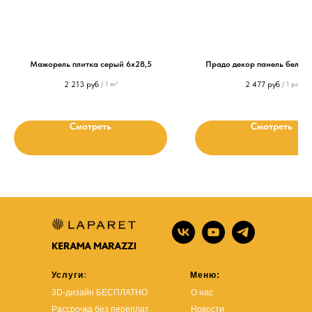
Мажорель плитка серый 6x28,5
Прадо декор панель белый
2 213
руб
2 477
руб
/
1 m²
/
1 pc
Смотреть
Смотреть
Услуги
:
Меню:
3D-дизайн БЕСПЛАТНО
О нас
Рассрочка без переплат
Новости