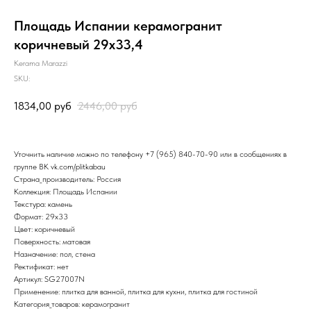
Площадь Испании керамогранит
коричневый 29х33,4
Kerama Marazzi
SKU:
1834,00
руб
2446,00
руб
Уточнить наличие можно по телефону
+7 (965) 840-70-90
или в сообщениях в
группе ВК
vk.com/plitkabau
Страна_производитель: Россия
Коллекция: Площадь Испании
Текстура: камень
Формат: 29x33
Цвет: коричневый
Поверхность: матовая
Назначение: пол, стена
Ректификат: нет
Артикул: SG27007N
Применение: плитка для ванной, плитка для кухни, плитка для гостиной
Категория_товаров: керамогранит