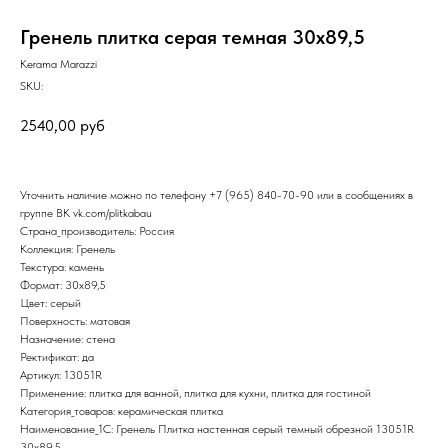
Гренель плитка серая темная 30х89,5
Kerama Marazzi
SKU:
2540,00
руб
Уточнить наличие можно по телефону
+7 (965) 840-70-90
или в сообщениях в
группе ВК
vk.com/plitkabau
Страна_производитель: Россия
Коллекция: Гренель
Текстура: камень
Формат: 30x89,5
Цвет: серый
Поверхность: матовая
Назначение: стена
Ректификат: да
Артикул: 13051R
Применение: плитка для ванной, плитка для кухни, плитка для гостиной
Категория_товаров: керамическая плитка
Наименование_1С: Гренель Плитка настенная серый темный обрезной 13051R
30х89,5