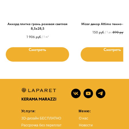
Аккорд плитка грань розовая светлая
Mizar декор Attimo темно-се
8,5х28,5
150
руб
890
руб
/
1 pc
/
1
1 906
руб
/
1 m²
Смотреть
Смотреть
Услуги
:
Меню:
3D-дизайн БЕСПЛАТНО
О нас
Рассрочка без переплат
Новости