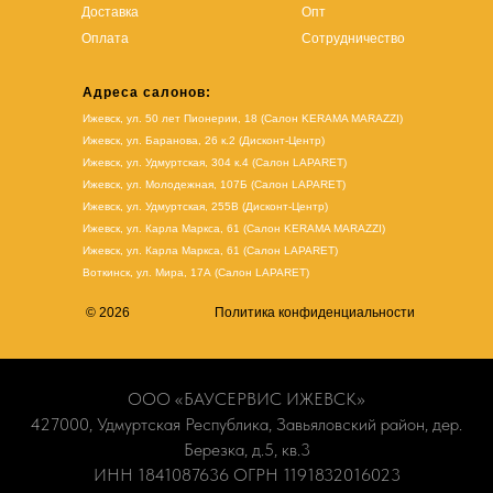
Доставка
Опт
Оплата
Сотрудничество
Адреса салонов:
Ижевск, ул. 50 лет Пионерии, 18 (Салон KERAMA MARAZZI)
Ижевск, ул. Баранова, 26 к.2 (Дисконт-Центр)
Ижевск, ул. Удмуртская, 304 к.4 (Салон LAPARET)
Ижевск, ул. Молодежная, 107Б (Салон LAPARET)
Ижевск, ул. Удмуртская, 255В (Дисконт-Центр)
Ижевск, ул. Карла Маркса, 61
(Салон KERAMA MARAZZI)
Ижевск, ул. Карла Маркса, 61
(
Салон LAPARET
)
Воткинск, ул. Мира, 17А (Салон LAPARET)
© 2026
Политика конфиденциальности
ООО «БАУСЕРВИС ИЖЕВСК»
427000, Удмуртская Республика, Завьяловский район, дер.
Березка, д.5, кв.3
ИНН 1841087636 ОГРН 1191832016023