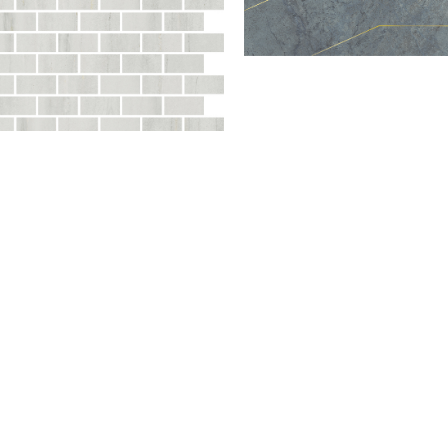
 мозаика серый светлый 30х32
Эвора декор синий светлый
996
руб
1 245
руб
1 288
руб
1 610
руб
/
1 pc
/
1 pc
/
1 pc
отреть
Смотреть