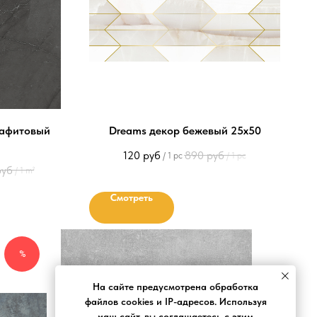
рафитовый
Dreams декор бежевый 25х50
120
руб
890
руб
/
1 pc
/
1 pc
руб
/
1 m²
Смотреть
%
На сайте предусмотрена обработка
файлов cookies и IP-адресов. Используя
наш сайт, вы соглашаетесь с этим