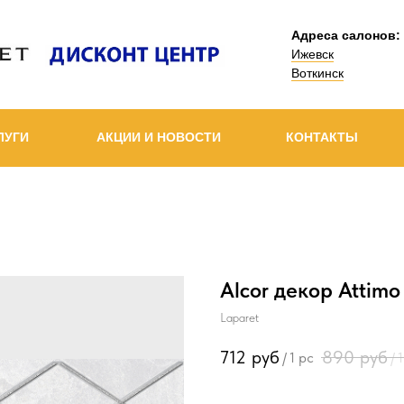
Адреса салонов:
Ижевск
Воткинск
ЛУГИ
АКЦИИ И НОВОСТИ
КОНТАКТЫ
Alcor декор Attim
Laparet
712
руб
890
руб
/
1 pc
/
1