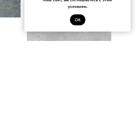
условием.
ОК
 30х89,5
Logos керамогранит серый 60х60
/
1 pc
Смотреть