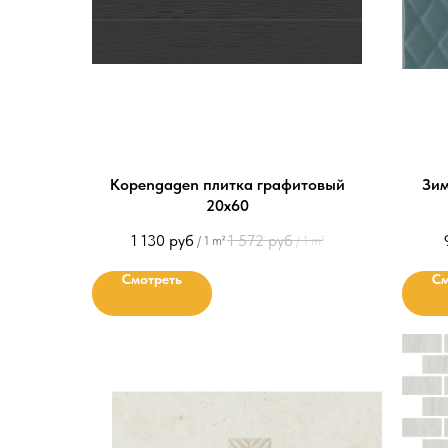
Kopengagen плитка графитовый
Зим
20х60
1 130
руб
1 572
руб
/
1 m²
/
1 m²
Смотреть
См