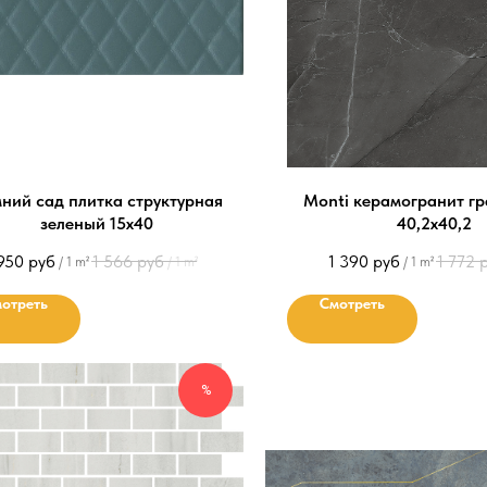
ний сад плитка структурная
Monti керамогранит г
зеленый 15х40
40,2х40,2
950
руб
1 566
руб
1 390
руб
1 772
/
1 m²
/
1 m²
/
1 m²
отреть
Смотреть
%