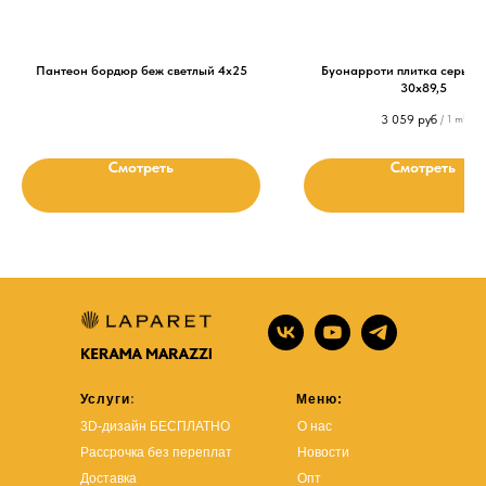
Пантеон бордюр беж светлый 4х25
Буонарроти плитка серый 
30х89,5
3 059
руб
/
1 m²
Смотреть
Смотреть
Услуги
:
Меню:
3D-дизайн БЕСПЛАТНО
О нас
Рассрочка без переплат
Новости
Доставка
Опт