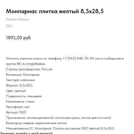
Монпарнас плитка желтый 8,5х28,5
Kerama Marazzi
SKU:
1893,00
руб
Уточнить наличие можно по телефону
+7 (965) 840-70-90
или в сообщениях в
группе ВК
vk.com/plitkabau
Страна_производитель: Россия
Коллекция: Монпарнас
Текстура: майолика
Формат: 8,5x28,5
Цвет: желтый
Поверхность: глянцевая
Назначение: стена
Ректификат: нет
Артикул: 9021
Применение: плитка для ванной, плитка для кухни, плитка для гостиной
Категория_товаров: керамическая плитка
Наименование_1С: Монпарнас Плитка настенная 9021 жёлтый 8,5х28,5
Заказать дизайн с этой плиткой