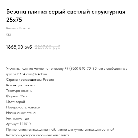
Безана плитка серый светлый структурная
25х75
Kerama Marazzi
SKU:
1868,00
руб
2267,00
руб
Уточнить наличие можно по телефону
+7 (965) 840-70-90
или в сообщениях в
группе ВК
vk.com/plitkabau
Страна_производитель: Россия
Коллекция: Безана
Текстура: камень
Формат: 25x75
Цвет: серый
Поверхность: матовая
Назначение: стена
Ректификат: да
Артикул: 12151R
Применение: плитка для ванной, плитка для кухни, плитка для гостиной
Категория_товаров: керамическая плитка