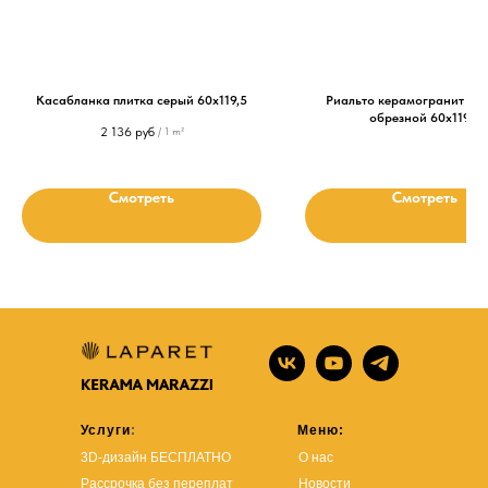
Касабланка плитка серый 60х119,5
Риальто керамогранит пе
обрезной 60х119,5
2 136
руб
/
1 m²
Смотреть
Смотреть
Услуги
:
Меню:
3D-дизайн БЕСПЛАТНО
О нас
Рассрочка без переплат
Новости