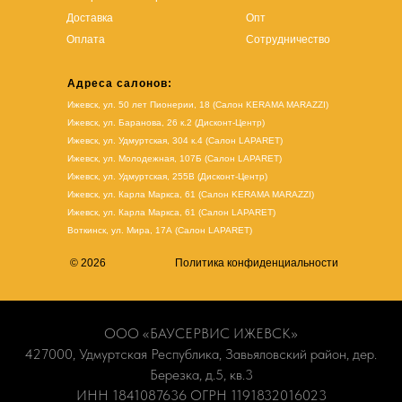
Доставка
Опт
Оплата
Сотрудничество
Адреса салонов:
Ижевск, ул. 50 лет Пионерии, 18 (Салон KERAMA MARAZZI)
Ижевск, ул. Баранова, 26 к.2 (Дисконт-Центр)
Ижевск, ул. Удмуртская, 304 к.4 (Салон LAPARET)
Ижевск, ул. Молодежная, 107Б (Салон LAPARET)
Ижевск, ул. Удмуртская, 255В (Дисконт-Центр)
Ижевск, ул. Карла Маркса, 61
(Салон KERAMA MARAZZI)
Ижевск, ул. Карла Маркса, 61
(
Салон LAPARET
)
Воткинск, ул. Мира, 17А (Салон LAPARET)
© 2026
Политика конфиденциальности
ООО «БАУСЕРВИС ИЖЕВСК»
427000, Удмуртская Республика, Завьяловский район, дер.
Березка, д.5, кв.3
ИНН 1841087636 ОГРН 1191832016023