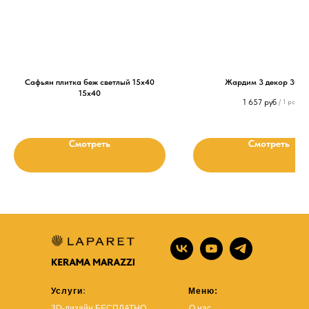
Сафьян плитка беж светлый 15х40
Жардим 3 декор 30х6
15х40
1 657
руб
/
1 pc
Смотреть
Смотреть
Услуги
:
Меню:
3D-дизайн БЕСПЛАТНО
О нас