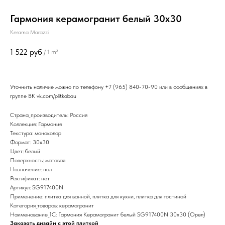
Гармония керамогранит белый 30х30
Kerama Marazzi
1 522
руб
/
1 m²
Уточнить наличие можно по телефону
+7 (965) 840-70-90
или в сообщениях в
группе ВК
vk.com/plitkabau
Страна_производитель: Россия
Коллекция: Гармония
Текстура: моноколор
Формат: 30x30
Цвет: белый
Поверхность: матовая
Назначение: пол
Ректификат: нет
Артикул: SG917400N
Применение: плитка для ванной, плитка для кухни, плитка для гостиной
Категория_товаров: керамогранит
Наименование_1С: Гармония Керамогранит белый SG917400N 30х30 (Орел)
Заказать дизайн с этой плиткой