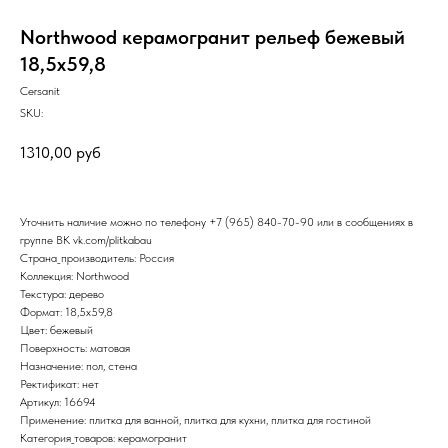
Northwood керамогранит рельеф бежевый
18,5х59,8
Cersanit
SKU:
1310,00
руб
Уточнить наличие можно по телефону
+7 (965) 840-70-90
или в сообщениях в
группе ВК
vk.com/plitkabau
Страна_производитель: Россия
Коллекция: Northwood
Текстура: дерево
Формат: 18,5x59,8
Цвет: бежевый
Поверхность: матовая
Назначение: пол, стена
Ректификат: нет
Артикул: 16694
Применение: плитка для ванной, плитка для кухни, плитка для гостиной
Категория_товаров: керамогранит