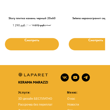
Story плитка камень черный 20х60
Selena керамогранит серы
1 290
руб
1 572
руб
/
1 m²
/
1 m²
Смотреть
Смотреть
Услуги
:
Меню:
3D-дизайн БЕСПЛАТНО
О нас
Рассрочка без переплат
Новости