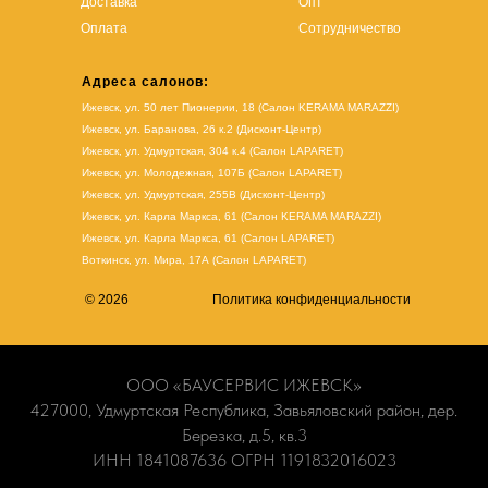
Доставка
Опт
Оплата
Сотрудничество
Адреса салонов:
Ижевск, ул. 50 лет Пионерии, 18 (Салон KERAMA MARAZZI)
Ижевск, ул. Баранова, 26 к.2 (Дисконт-Центр)
Ижевск, ул. Удмуртская, 304 к.4 (Салон LAPARET)
Ижевск, ул. Молодежная, 107Б (Салон LAPARET)
Ижевск, ул. Удмуртская, 255В (Дисконт-Центр)
Ижевск, ул. Карла Маркса, 61
(Салон KERAMA MARAZZI)
Ижевск, ул. Карла Маркса, 61
(
Салон LAPARET
)
Воткинск, ул. Мира, 17А (Салон LAPARET)
© 2026
Политика конфиденциальности
ООО «БАУСЕРВИС ИЖЕВСК»
427000, Удмуртская Республика, Завьяловский район, дер.
Березка, д.5, кв.3
ИНН 1841087636 ОГРН 1191832016023