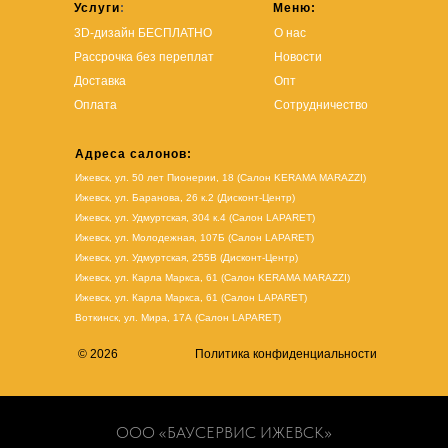
Услуги
:
Меню:
3D-дизайн БЕСПЛАТНО
О нас
Рассрочка без переплат
Новости
Доставка
Опт
Оплата
Сотрудничество
Адреса салонов:
Ижевск, ул. 50 лет Пионерии, 18 (Салон KERAMA MARAZZI)
Ижевск, ул. Баранова, 26 к.2 (Дисконт-Центр)
Ижевск, ул. Удмуртская, 304 к.4 (Салон LAPARET)
Ижевск, ул. Молодежная, 107Б (Салон LAPARET)
Ижевск, ул. Удмуртская, 255В (Дисконт-Центр)
Ижевск, ул. Карла Маркса, 61
(Салон KERAMA MARAZZI)
Ижевск, ул. Карла Маркса, 61
(
Салон LAPARET
)
Воткинск, ул. Мира, 17А (Салон LAPARET)
© 2026
Политика конфиденциальности
ООО «БАУСЕРВИС ИЖЕВСК»