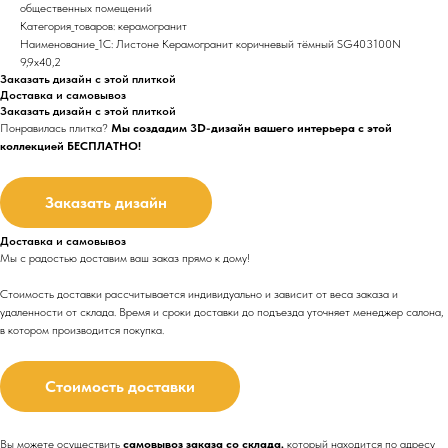
общественных помещений
Категория_товаров: керамогранит
Наименование_1С: Листоне Керамогранит коричневый тёмный SG403100N
9,9х40,2
Заказать дизайн с этой плиткой
Доставка и самовывоз
Заказать дизайн с этой плиткой
Понравилась плитка?
Мы создадим 3D-дизайн вашего интерьера с этой
коллекцией БЕСПЛАТНО!
Заказать дизайн
Доставка и самовывоз
Мы с радостью доставим ваш заказ прямо к дому!
Стоимость доставки рассчитывается индивидуально и зависит от веса заказа и
удаленности от склада. Время и сроки доставки до подъезда
уточняет менеджер салона,
в котором производится покупка.
Стоимость доставки
Вы можете осуществить
самовывоз заказа со склада,
который находится по адресу