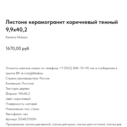
Листоне керамогранит коричневый темный
9,9х40,2
Kerama Marazzi
1670,00
руб
Уточнить наличие можно по телефону
+7 (965) 840-70-90
или в сообщениях в
группе ВК
vk.com/plitkabau
Страна_производитель: Россия
Коллекция: Листоне
Текстура: дерево
Формат: 9,9x40,2
Цвет: коричневый
Поверхность: матовая
Назначение: пол, стена
Ректификат: нет
Артикул: SG403100N
Применение: плитка для ванной, плитка для кухни, плитка для гостиной, плитка для