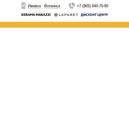
НОВОСТИ
Ижевск
Воткинск
+7 (965) 840-70-90