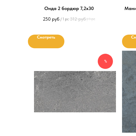
Онда 2 бордюр 7,2х30
Мани
250
руб
312
руб
/
1 pc
/
1 pc
Смотреть
См
%