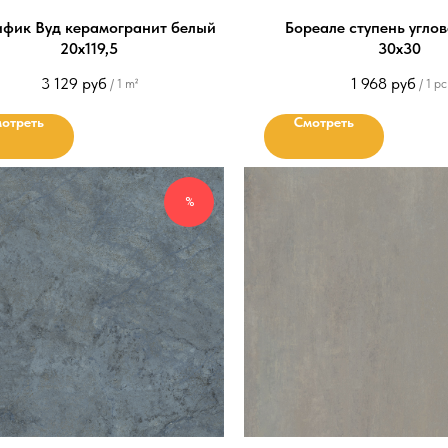
фик Вуд керамогранит белый
Бореале ступень угло
20x119,5
30х30
3 129
руб
1 968
руб
/
1 m²
/
1 pc
отреть
Смотреть
%