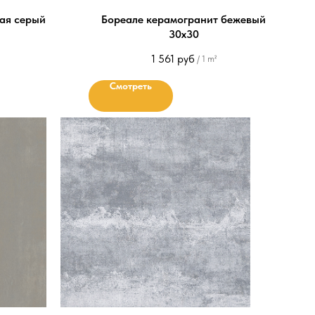
вая серый
Бореале керамогранит бежевый
30х30
1 561
руб
/
1 m²
Смотреть