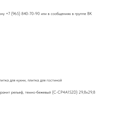
фону
+7 (965) 840-70-90
или в сообщениях в группе ВК
итка для кухни, плитка для гостиной
гранит рельеф, темно-бежевый (C-CP4A152D) 29,8х29,8