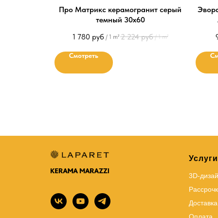
Про Матрикс керамогранит серый
Эвора
темный 30х60
1 780
руб
2 224
руб
/
1 m²
/
1 m²
Смотреть
См
Услуги
3D-диза
Рассрочк
Доставка
Оплата