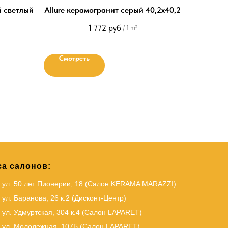
й светлый
Allure керамогранит серый 40,2х40,2
1 772
руб
/
1 m²
Смотреть
а салонов:
, ул. 50 лет Пионерии, 18 (Салон KERAMA MARAZZI)
 ул. Баранова, 26 к.2 (Дисконт-Центр)
 ул. Удмуртская, 304 к.4 (Салон LAPARET)
, ул. Молодежная, 107Б (Салон LAPARET)