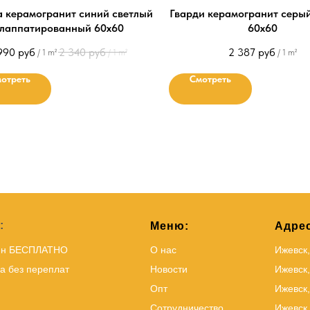
 керамогранит синий светлый
Гварди керамогранит серы
лаппатированный 60х60
60х60
990
руб
2 340
руб
2 387
руб
/
1 m²
/
1 m²
/
1 m²
отреть
Смотреть
:
Меню:
Адрес
йн БЕСПЛАТНО
О нас
Ижевск
а без переплат
Новости
Ижевск,
Опт
Ижевск,
Сотрудничество
Ижевск