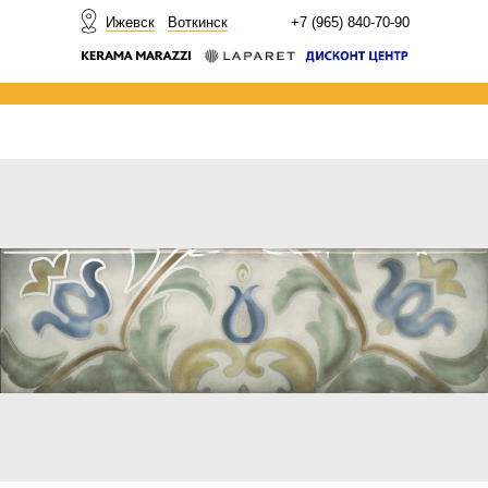
НОВОСТИ
Ижевск
Воткинск
+7 (965) 840-70-90