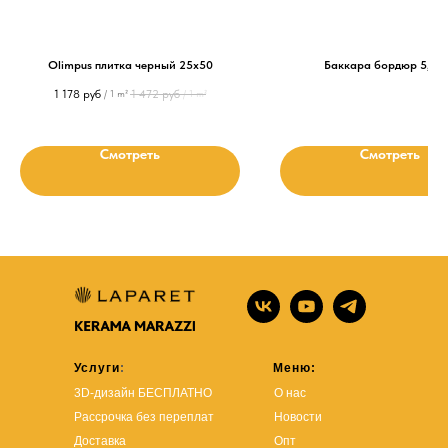
Olimpus плитка черный 25х50
Баккара бордюр 5,7х
1 178
руб
1 472
руб
/
1 m²
/
1 m²
Смотреть
Смотреть
Услуги
:
Меню:
3D-дизайн БЕСПЛАТНО
О нас
Рассрочка без переплат
Новости
Доставка
Опт