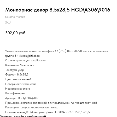
Монпарнас декор 8,5х28,5 HGD\A306\9016
Kerama Marazzi
SKU:
302,00
руб
Уточнить наличие можно по телефону
+7 (965) 840-70-90
или в сообщениях в
группе ВК
vk.com/plitkabau
Страна_производитель: Россия
Коллекция: Монпарнас
Текстура: узор
Формат: 8,5x28,5
Цвет: многоцветный
Поверхность: глянцевая
Назначение: стена
Ректификат: нет
Артикул: HGD\A306\9016
Применение: плитка для ванной, плитка для кухни, плитка для гостиной
Категория_товаров: керамическая плитка
Наименование_1С: Монпарнас Декор HGD\A306\9016 8,5х28,5
Заказать дизайн с этой плиткой