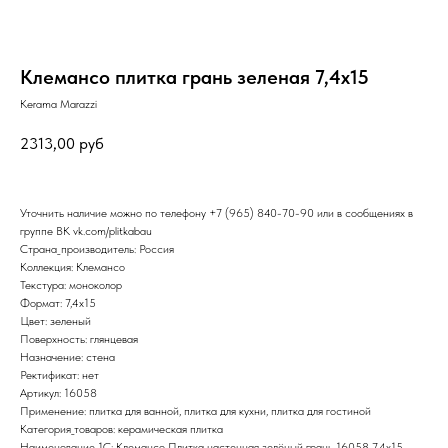
Клемансо плитка грань зеленая 7,4х15
Kerama Marazzi
2313,00
руб
Уточнить наличие можно по телефону
+7 (965) 840-70-90
или в сообщениях в
группе ВК
vk.com/plitkabau
Страна_производитель: Россия
Коллекция: Клемансо
Текстура: моноколор
Формат: 7,4x15
Цвет: зеленый
Поверхность: глянцевая
Назначение: стена
Ректификат: нет
Артикул: 16058
Применение: плитка для ванной, плитка для кухни, плитка для гостиной
Категория_товаров: керамическая плитка
Наименование_1С: Клемансо Плитка настенная зелёный грань 16058 7,4х15