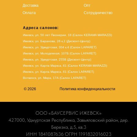
Доставка
Опт
Оплата
Сотрудничество
Адреса салонов:
Ижевск, ул. 50 лет Пионерии, 18 (Салон KERAMA MARAZZI)
Ижевск, ул. Баранова, 26 к.2 (Дисконт-Центр)
Ижевск, ул. Удмуртская, 304 к.4 (Салон LAPARET)
Ижевск, ул. Молодежная, 107Б (Салон LAPARET)
Ижевск, ул. Удмуртская, 255В (Дисконт-Центр)
Ижевск, ул. Карла Маркса, 61
(Салон KERAMA MARAZZI)
Ижевск, ул. Карла Маркса, 61
(
Салон LAPARET
)
Воткинск, ул. Мира, 17А (Салон LAPARET)
© 2026
Политика конфиденциальности
ООО «БАУСЕРВИС ИЖЕВСК»
427000, Удмуртская Республика, Завьяловский район, дер.
Березка, д.5, кв.3
ИНН 1841087636 ОГРН 1191832016023