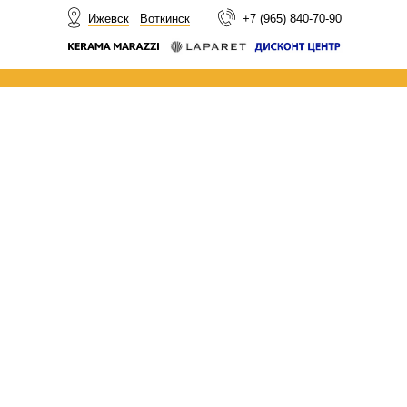
НОВОСТИ
Ижевск
Воткинск
+7 (965) 840-70-90