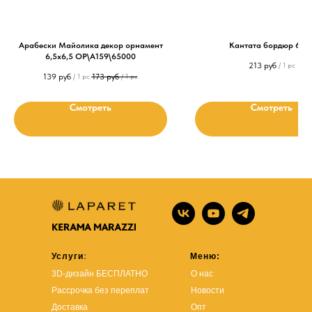
Арабески Майолика декор орнамент
Кантата бордюр 6х4
6,5х6,5 OP\A159\65000
213
руб
/
1 pc
139
руб
173
руб
/
1 pc
/
1 pc
Смотреть
Смотреть
Услуги
:
Меню:
3D-дизайн БЕСПЛАТНО
О нас
Рассрочка без переплат
Новости
Доставка
Опт