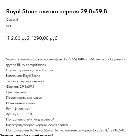
Royal Stone плитка черная 29,8х59,8
Cersanit
SKU:
1112,00
руб
1390,00
руб
Уточнить наличие можно по телефону
+7 (965) 840-70-90
или в сообщениях в
группе ВК
vk.com/plitkabau
Страна_производитель: Россия
Коллекция: Royal Stone
Текстура: мрамор черный
Формат: 29,8x59,8
Цвет: чёрный
Поверхность: глянцевая
Назначение: стена
Ректификат: нет
Артикул: RSL231D
Применение: плитка для ванной
Категория_товаров: керамическая плитка
Наименование_1С: Royal Stone Плитка настенная черная (RSL231D) 29,8x59,8
Заказать дизайн с этой плиткой