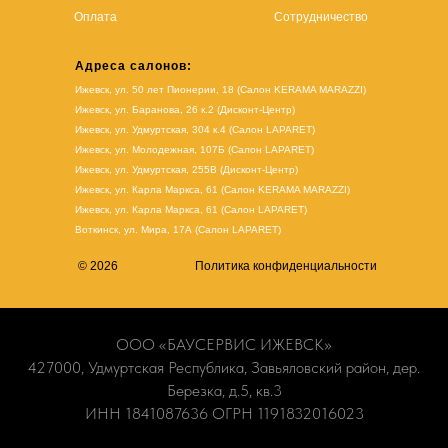
Оплата
Сотрудничество
Адреса салонов:
Ижевск, ул. 50 лет Пионерии, 18 (Салон KERAMA MARAZZI)
Ижевск, ул. Баранова, 26 к.2 (Дисконт-Центр)
Ижевск, ул. Удмуртская, 304 к.4 (Салон LAPARET)
Ижевск, ул. Молодежная, 107Б (Салон LAPARET)
Ижевск, ул. Удмуртская, 255В (Дисконт-Центр)
Ижевск, ул. Карла Маркса, 61
(Салон KERAMA MARAZZI)
Ижевск, ул. Карла Маркса, 61
(
Салон LAPARET
)
Воткинск, ул. Мира, 17А (Салон LAPARET)
© 2026
Политика конфиденциальности
ООО «БАУСЕРВИС ИЖЕВСК»
427000, Удмуртская Республика, Завьяловский район, дер.
Березка, д.5, кв.3
ИНН 1841087636 ОГРН 1191832016023