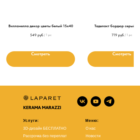
Вилланелла декор цветы белый 15х40
Таделакт бордюр серый 14
549
руб
719
руб
/
1 pc
/
1 pc
Смотреть
Смотреть
Услуги
:
Меню:
3D-дизайн БЕСПЛАТНО
О нас
Рассрочка без переплат
Новости