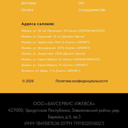
Доставка
Опт
Оплата
Сотрудничество
Адреса салонов:
Ижевск, ул. 50 лет Пионерии, 18 (Салон KERAMA MARAZZI)
Ижевск, ул. Баранова, 26 к.2 (Дисконт-Центр)
Ижевск, ул. Удмуртская, 304 к.4 (Салон LAPARET)
Ижевск, ул. Молодежная, 107Б (Салон LAPARET)
Ижевск, ул. Удмуртская, 255В (Дисконт-Центр)
Ижевск, ул. Карла Маркса, 61
(Салон KERAMA MARAZZI)
Ижевск, ул. Карла Маркса, 61
(
Салон LAPARET
)
Воткинск, ул. Мира, 17А (Салон LAPARET)
© 2026
Политика конфиденциальности
ООО «БАУСЕРВИС ИЖЕВСК»
427000, Удмуртская Республика, Завьяловский район, дер.
Березка, д.5, кв.3
ИНН 1841087636 ОГРН 1191832016023