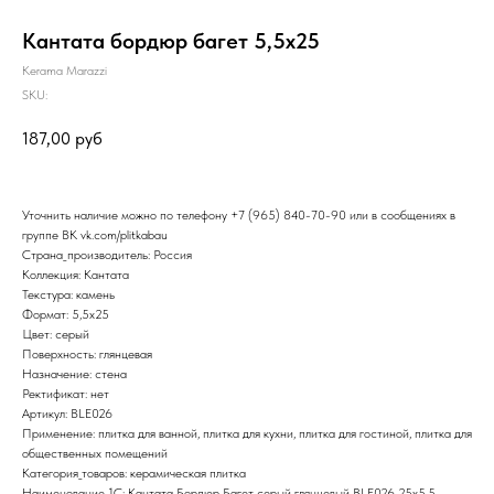
Кантата бордюр багет 5,5х25
Kerama Marazzi
SKU:
187,00
руб
Уточнить наличие можно по телефону
+7 (965) 840-70-90
или в сообщениях в
группе ВК
vk.com/plitkabau
Страна_производитель: Россия
Коллекция: Кантата
Текстура: камень
Формат: 5,5x25
Цвет: серый
Поверхность: глянцевая
Назначение: стена
Ректификат: нет
Артикул: BLE026
Применение: плитка для ванной, плитка для кухни, плитка для гостиной, плитка для
общественных помещений
Категория_товаров: керамическая плитка
Наименование_1С: Кантата Бордюр Багет серый глянцевый BLE026 25x5,5