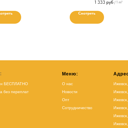
1 333
руб
/
1 m²
отреть
Смотреть
:
Меню:
Адрес
йн БЕСПЛАТНО
О нас
Ижевск
а без переплат
Новости
Ижевск,
Опт
Ижевск,
Сотрудничество
Ижевск
Ижевск,
Ижевск,