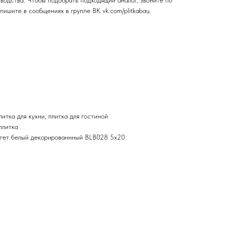
зводства. Чтобы подобрать подходящий аналог, звоните по
пишите в сообщениях в группе ВК
vk.com/plitkabau
.
итка для кухни, плитка для гостиной
плитка
гет белый декорированнный BLB028 5х20