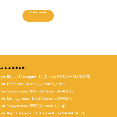
Смотреть
а салонов:
, ул. 50 лет Пионерии, 18 (Салон KERAMA MARAZZI)
 ул. Баранова, 26 к.2 (Дисконт-Центр)
 ул. Удмуртская, 304 к.4 (Салон LAPARET)
, ул. Молодежная, 107Б (Салон LAPARET)
 ул. Удмуртская, 255В (Дисконт-Центр)
 ул. Карла Маркса, 61
(Салон KERAMA MARAZZI)