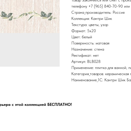
Товар закончился или снят с прои
телефону
+7 (965) 840-70-90
или 
Страна_производитель: Россия
Коллекция: Кантри Шик
Текстура: цветы, узор
Формат: 5x20
Цвет: белый
Поверхность: матовая
Назначение: стена
Ректификат: нет
Артикул: BLB028
Применение: плитка для ванной, пл
Категория_товаров: керамическая 
Наименование_1С: Кантри Шик Ба
рьера с этой коллекцией БЕСПЛАТНО!