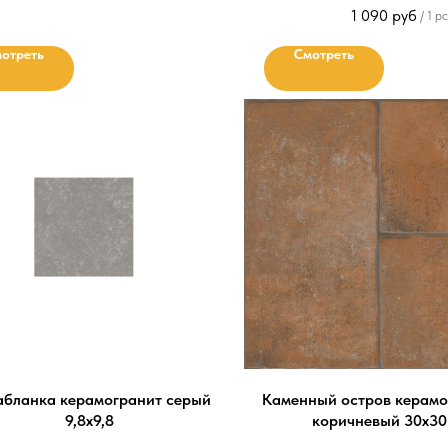
1 090
руб
/
1 pc
отреть
Смотреть
абланка керамогранит серый
Каменный остров керамо
9,8х9,8
коричневый 30х30