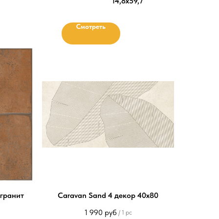
14,8х59,7
Смотреть
гранит
Caravan Sand 4 декор 40х80
1 990
руб
/
1 pc