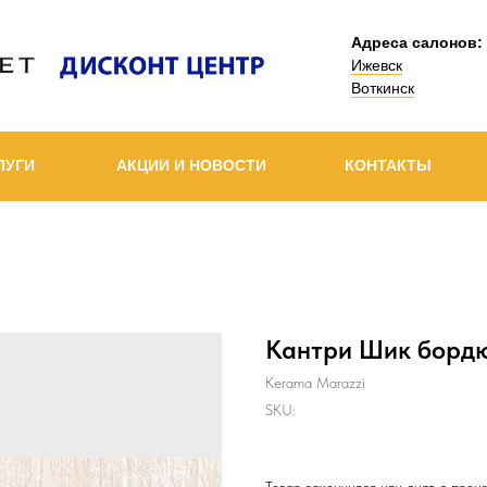
Адреса салонов:
Ижевск
Воткинск
ЛУГИ
АКЦИИ И НОВОСТИ
КОНТАКТЫ
Кантри Шик борд
Kerama Marazzi
SKU: