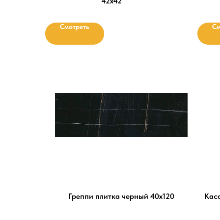
42х42
Смотреть
См
Греппи плитка черный 40х120
Кас