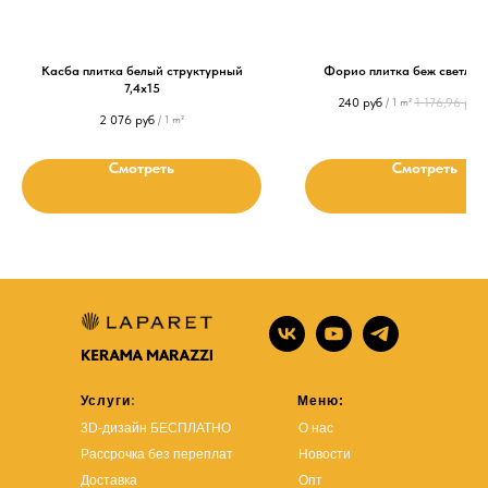
Касба плитка белый структурный
Форио плитка беж светлый 
7,4x15
240
руб
1 176,96
руб
/
1 m²
2 076
руб
/
1 m²
Смотреть
Смотреть
Услуги
:
Меню:
3D-дизайн БЕСПЛАТНО
О нас
Рассрочка без переплат
Новости
Доставка
Опт