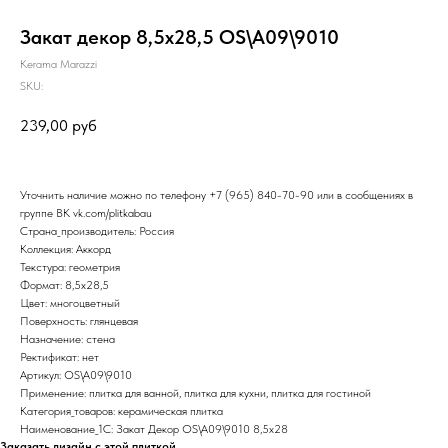
Закат декор 8,5х28,5 OS\A09\9010
Kerama Marazzi
SKU:
239,00
руб
Уточнить наличие можно по телефону
+7 (965) 840-70-90
или в сообщениях в
группе ВК
vk.com/plitkabau
Страна_производитель: Россия
Коллекция: Аккорд
Текстура: геометрия
Формат: 8,5x28,5
Цвет: многоцветный
Поверхность: глянцевая
Назначение: стена
Ректификат: нет
Артикул: OS\A09\9010
Применение: плитка для ванной, плитка для кухни, плитка для гостиной
Категория_товаров: керамическая плитка
Наименование_1С: Закат Декор OS\A09\9010 8,5х28
Заказать дизайн с этой плиткой