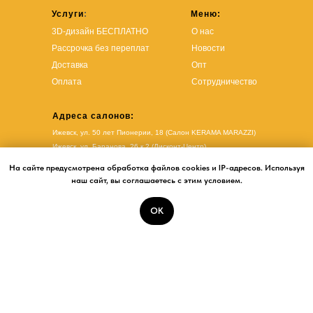
Услуги
:
Меню:
3D-дизайн БЕСПЛАТНО
О нас
Рассрочка без переплат
Новости
Доставка
Опт
Оплата
Сотрудничество
Адреса салонов:
Ижевск, ул. 50 лет Пионерии, 18 (Салон KERAMA MARAZZI)
Ижевск, ул. Баранова, 26 к.2 (Дисконт-Центр)
Ижевск, ул. Удмуртская, 304 к.4 (Салон LAPARET)
На сайте предусмотрена обработка файлов cookies и IP-адресов. Используя
Ижевск, ул. Молодежная, 107Б (Салон LAPARET)
наш сайт, вы соглашаетесь с этим условием.
Ижевск, ул. Удмуртская, 255В (Дисконт-Центр)
Ижевск, ул. Карла Маркса, 61
(Салон KERAMA MARAZZI)
ОК
Ижевск, ул. Карла Маркса, 61
(
Салон LAPARET
)
Главная
Каталог
Контакты
Новости
Услуги
Воткинск, ул. Мира, 17А (Салон LAPARET)
© 2026
Политика конфиденциальности
ООО «БАУСЕРВИС ИЖЕВСК»