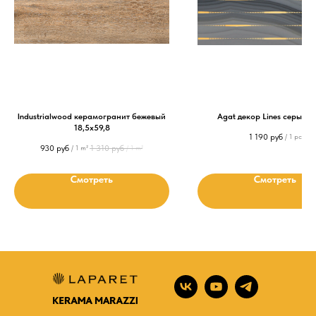
Industrialwood керамогранит бежевый
Agat декор Lines серый 
18,5х59,8
1 190
руб
/
1 pc
930
руб
1 310
руб
/
1 m²
/
1 m²
Смотреть
Смотреть