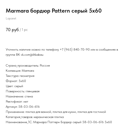
Marmara бордюр Pattern серый 5х60
Laparet
70
руб
/
1 pc
Уточнить наличие можно по телефону
+7 (965) 840-70-90
или в сообщениях в
группе ВК
vk.com/plitkabau
Страна_производитель: Россия
Коллекция: Marmara
Текстура: геометрия
Формат: 5x60
Цвет: серый
Поверхность: глянцевая
Назначение: стена
Ректификат: нет
Артикул: 58-03-06-616
Применение: плитка для ванной, плитка для кухни, плитка для гостиной
Категория_товаров: керамическая плитка
Наименование_1С: Мармара Паттерн Бордюр серый 58-03-06-616 5х60