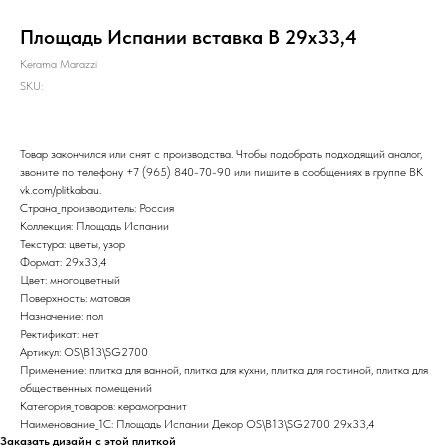
Площадь Испании вставка B 29х33,4
Kerama Marazzi
SKU:
Товар закончился или снят с производства. Чтобы подобрать подходящий аналог,
звоните по телефону
+7 (965) 840-70-90
или пишите в сообщениях в группе ВК
vk.com/plitkabau
.
Страна_производитель: Россия
Коллекция: Площадь Испании
Текстура: цветы, узор
Формат: 29x33,4
Цвет: многоцветный
Поверхность: матовая
Назначение: пол
Ректификат: нет
Артикул: OS\B13\SG2700
Применение: плитка для ванной, плитка для кухни, плитка для гостиной, плитка для
общественных помещений
Категория_товаров: керамогранит
Наименование_1С: Площадь Испании Декор OS\B13\SG2700 29х33,4
Заказать дизайн с этой плиткой