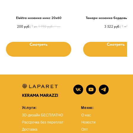
Elektra мозаика микс 20х60
Темари мозаика бордовый 2
200
руб
1 190
руб
3 522
руб
/
1 pc
/
1 pc
/
1 m²
Смотреть
Смотреть
Услуги
:
Меню:
3D-дизайн БЕСПЛАТНО
О нас
Рассрочка без переплат
Новости
Доставка
Опт