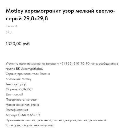
Motley керамогранит узор мелкий светло-
серый 29,8х29,8
Cersanit
SKU:
1330,00
руб
Уточнить наличие можно по телефону
+7 (965) 840-70-90
или в сообщениях в
группе ВК
vk.com/plitkabau
Страна_производитель: Россия
Коллекция: Motley
Текстура: узор
Формат: 29,8x29,8
Цвет: серый
Поверхность: матовая
Назначение: пол, стена
Ректификат: нет
Артикул: C-MO4A523D
Применение: плитка для ванной, плитка для кухни, плитка для гостиной
Категория_товаров: керамогранит