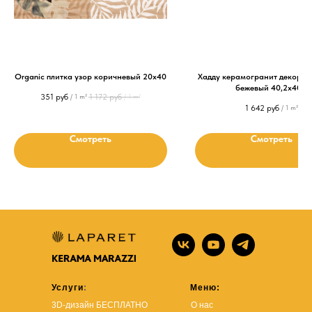
Organic плитка узор коричневый 20х40
Хадду керамогранит декори
бежевый 40,2x40,2
351
руб
1 172
руб
/
1 m²
/
1 m²
1 642
руб
/
1 m²
Смотреть
Смотреть
Услуги
:
Меню:
3D-дизайн БЕСПЛАТНО
О нас