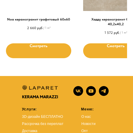
Noa керамогранит графитовый 60х60
Хадду керамогранит беж
40,2х40,2
2 660
руб
/
1 m²
1 572
руб
/
1 m²
Смотреть
Смотреть
Услуги
:
Меню:
3D-дизайн БЕСПЛАТНО
О нас
Рассрочка без переплат
Новости
Доставка
Опт