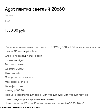
Agat плитка светлый 20х60
Laparet
SKU:
1530,00
руб
Уточнить наличие можно по телефону
+7 (965) 840-70-90
или в сообщениях в
группе ВК
vk.com/plitkabau
Страна_производитель: Россия
Коллекция: Agat
Текстура: оникс
Формат: 20x60
Цвет: серый
Поверхность: глянцевая
Назначение: стена
Ректификат: нет
Артикул: 60080
Применение: плитка для ванной, плитка для кухни, плитка для гостиной
Категория_товаров: керамическая плитка
Наименование_1С: Agat Плитка настенная светлый 60080 20х60
Заказать дизайн с этой плиткой