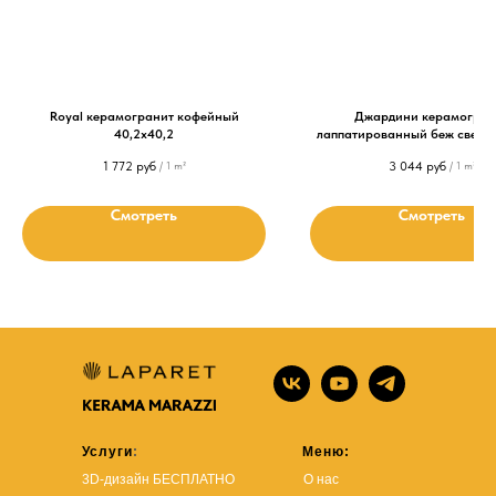
Royal керамогранит кофейный
Джардини керамогран
40,2х40,2
лаппатированный беж светл
1 772
руб
3 044
руб
/
1 m²
/
1 m²
Смотреть
Смотреть
Услуги
:
Меню:
3D-дизайн БЕСПЛАТНО
О нас