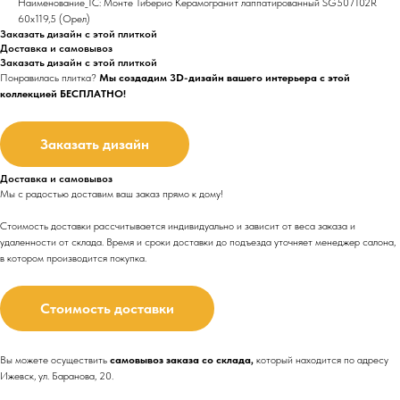
Наименование_1С: Монте Тиберио Керамогранит лаппатированный SG507102R
60х119,5 (Орел)
Заказать дизайн с этой плиткой
Доставка и самовывоз
Заказать дизайн с этой плиткой
Понравилась плитка?
Мы создадим 3D-дизайн вашего интерьера с этой
коллекцией БЕСПЛАТНО!
Заказать дизайн
Доставка и самовывоз
Мы с радостью доставим ваш заказ прямо к дому!
Стоимость доставки рассчитывается индивидуально и зависит от веса заказа и
удаленности от склада. Время и сроки доставки до подъезда
уточняет менеджер салона,
в котором производится покупка.
Стоимость доставки
Вы можете осуществить
самовывоз заказа со склада,
который находится по адресу
Ижевск, ул. Баранова, 20.