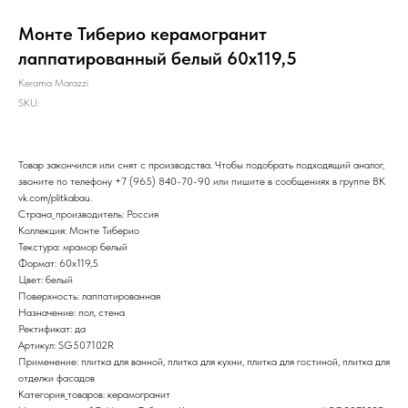
Монте Тиберио керамогранит
лаппатированный белый 60х119,5
Kerama Marazzi
SKU:
Товар закончился или снят с производства. Чтобы подобрать подходящий аналог,
звоните по телефону
+7 (965) 840-70-90
или пишите в сообщениях в группе ВК
vk.com/plitkabau
.
Страна_производитель: Россия
Коллекция: Монте Тиберио
Текстура: мрамор белый
Формат: 60x119,5
Цвет: белый
Поверхность: лаппатированная
Назначение: пол, стена
Ректификат: да
Артикул: SG507102R
Применение: плитка для ванной, плитка для кухни, плитка для гостиной, плитка для
отделки фасадов
Категория_товаров: керамогранит