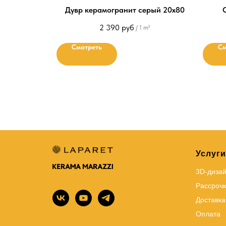
Дувр керамогранит серый 20х80
2 390
руб
/
1 m²
Смотреть
См
Услуги
3D-диза
Рассрочк
Доставка
Оплата