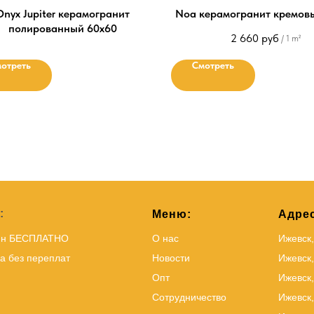
Onyx Jupiter керамогранит
Noa керамогранит кремов
полированный 60х60
2 660
руб
/
1 m²
отреть
Смотреть
:
Меню:
Адрес
йн БЕСПЛАТНО
О нас
Ижевск
а без переплат
Новости
Ижевск,
Опт
Ижевск,
Сотрудничество
Ижевск