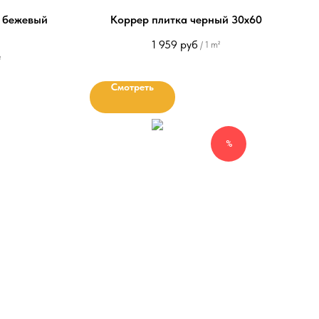
 бежевый
Коррер плитка черный 30х60
1 959
руб
/
1 m²
²
Смотреть
%