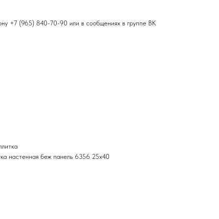
фону
+7 (965) 840-70-90
или в сообщениях в группе ВК
плитка
ка настенная беж панель 6356 25х40