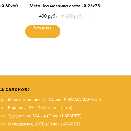
ый 60х60
Metallica мозаика светлый 25х25
430
руб
690
руб
/
1 pc
/
1 pc
Смотреть
а салонов:
, ул. 50 лет Пионерии, 18 (Салон KERAMA MARAZZI)
 ул. Баранова, 26 к.2 (Дисконт-Центр)
 ул. Удмуртская, 304 к.4 (Салон LAPARET)
, ул. Молодежная, 107Б (Салон LAPARET)