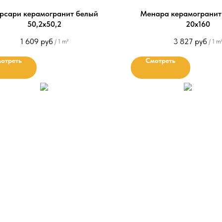
рсари керамогранит белый
Менара керамогранит
50,2х50,2
20x160
1 609
руб
3 827
руб
/
1 m²
/
1 m
отреть
Смотреть