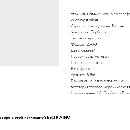
Уточнить наличие можно по теле
vk.com/plitkabau
Страна_производитель: Россия
Коллекция: Сорбонна
Текстура: мрамор
Формат: 25x40
Цвет: бежевый
Поверхность: матовая
Назначение: стена
Ректификат: нет
Артикул: 6356
Применение: плитка для ванной
Категория_товаров: керамическая 
Наименование_1С: Сорбонна Плит
рьера с этой коллекцией БЕСПЛАТНО!