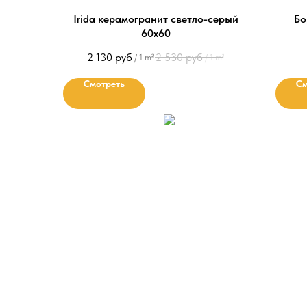
Irida керамогранит светло-серый
Бо
60х60
2 130
руб
2 530
руб
/
1 m²
/
1 m²
Смотреть
См