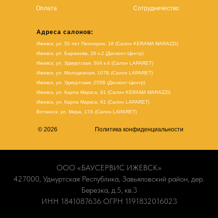
Оплата
Сотрудничество
Адреса салонов:
Ижевск, ул. 50 лет Пионерии, 18 (Салон KERAMA MARAZZI)
Ижевск, ул. Баранова, 26 к.2 (Дисконт-Центр)
Ижевск, ул. Удмуртская, 304 к.4 (Салон LAPARET)
Ижевск, ул. Молодежная, 107Б (Салон LAPARET)
Ижевск, ул. Удмуртская, 255В (Дисконт-Центр)
Ижевск, ул. Карла Маркса, 61
(Салон KERAMA MARAZZI)
Ижевск, ул. Карла Маркса, 61
(
Салон LAPARET
)
Воткинск, ул. Мира, 17А (Салон LAPARET)
© 2026
Политика конфиденциальности
ООО «БАУСЕРВИС ИЖЕВСК»
427000, Удмуртская Республика, Завьяловский район, дер.
Березка, д.5, кв.3
ИНН 1841087636 ОГРН 1191832016023