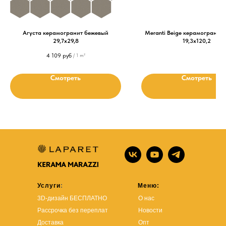
Агуста керамогранит бежевый
Meranti Beige керамогранит
29,7х29,8
19,3х120,2
4 109
руб
/
1 m²
Смотреть
Смотреть
Услуги
:
Меню:
3D-дизайн БЕСПЛАТНО
О нас
Рассрочка без переплат
Новости
Доставка
Опт