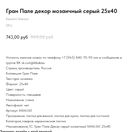
Гран Пале декор мозаичный серый 25х40
Kerama Marazzi
SKU:
743,00
руб
989,00
руб
Уточнить наличие можно по телефону
+7 (965) 840-70-90
или в сообщениях в
группе ВК
vk.com/plitkabau
Страна_производитель: Россия
Коллекция: Гран Пале
Текстура: мозаика
Формат: 25x40
Цвет: серый
Поверхность: глянцевая
Назначение: стена
Ректификат: нет
Артикул: MM6361
Применение: плитка для ванной, плитка для кухни, плитка для гостиной
Категория_товаров: керамическая плитка
Наименование_1С: Гран Пале Декор серый мозаичный MM6361 25х40
Заказать дизайн с этой плиткой