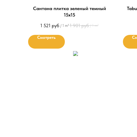
Сантана плитка зеленый темный
Tabu
15х15
1 521
руб
1 901
руб
/
1 m²
/
1 m²
Смотреть
См