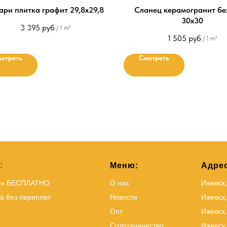
ари плитка графит 29,8х29,8
Сланец керамогранит б
30х30
3 395
руб
/
1 m²
1 505
руб
/
1 m²
отреть
Смотреть
:
Меню:
Адрес
йн БЕСПЛАТНО
О нас
Ижевск
а без переплат
Новости
Ижевск,
Опт
Ижевск,
Сотрудничество
Ижевск