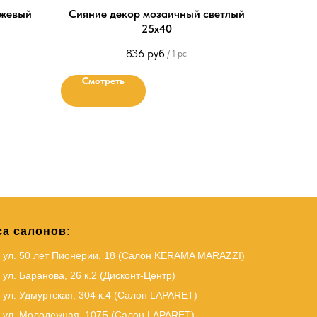
ежевый
Сияние декор мозаичный светлый
25х40
836
руб
/
1 pc
Смотреть
а салонов:
, ул. 50 лет Пионерии, 18 (Салон KERAMA MARAZZI)
 ул. Баранова, 26 к.2 (Дисконт-Центр)
 ул. Удмуртская, 304 к.4 (Салон LAPARET)
, ул. Молодежная, 107Б (Салон LAPARET)