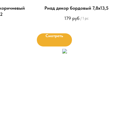
 коричневый
Риад декор бордовый 7,8x13,5
,2
179
руб
/
1 pc
Смотреть