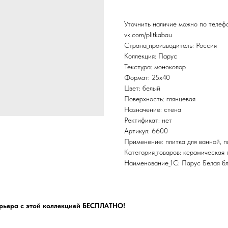
Уточнить наличие можно по теле
vk.com/plitkabau
Страна_производитель: Россия
Коллекция: Парус
Текстура: моноколор
Формат: 25x40
Цвет: белый
Поверхность: глянцевая
Назначение: стена
Ректификат: нет
Артикул: 6600
Применение: плитка для ванной, пл
Категория_товаров: керамическая 
Наименование_1С: Парус Белая б
рьера с этой коллекцией БЕСПЛАТНО!