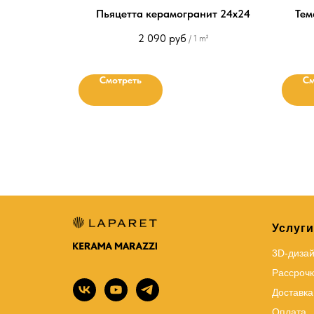
Пьяцетта керамогранит 24х24
Тем
2 090
руб
/
1 m²
Смотреть
См
Услуги
3D-диза
Рассрочк
Доставка
Оплата