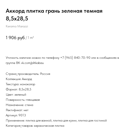
Аккорд плитка грань зеленая темная
8,5х28,5
Kerama Marazzi
1 906
руб
/
1 m²
Уточнить наличие можно по телефону
+7 (965) 840-70-90
или в сообщениях в
группе ВК
vk.com/plitkabau
Страна_производитель: Россия
Коллекция: Аккорд
Текстура: моноколор
Формат: 8,5x28,5
Цвет: зеленый
Поверхность: глянцевая
Назначение: стена
Ректификат: нет
Артикул: 9013
Применение: плитка для ванной, плитка для кухни, плитка для гостиной
Категория_товаров: керамическая плитка