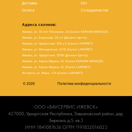
Доставка
Опт
Оплата
Сотрудничество
Адреса салонов:
Ижевск, ул. 50 лет Пионерии, 18 (Салон KERAMA MARAZZI)
Ижевск, ул. Баранова, 26 к.2 (Дисконт-Центр)
Ижевск, ул. Удмуртская, 304 к.4 (Салон LAPARET)
Ижевск, ул. Молодежная, 107Б (Салон LAPARET)
Ижевск, ул. Удмуртская, 255В (Дисконт-Центр)
Ижевск, ул. Карла Маркса, 61
(Салон KERAMA MARAZZI)
Ижевск, ул. Карла Маркса, 61
(
Салон LAPARET
)
Воткинск, ул. Мира, 17А (Салон LAPARET)
© 2026
Политика конфиденциальности
ООО «БАУСЕРВИС ИЖЕВСК»
427000, Удмуртская Республика, Завьяловский район, дер.
Березка, д.5, кв.3
ИНН 1841087636 ОГРН 1191832016023