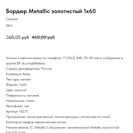
Бордюр Metallic золотистый 1х60
Cersanit
SKU:
368,00
руб
460,00
руб
Уточнить наличие можно по телефону
+7 (965) 840-70-90
или в сообщениях в
группе ВК
vk.com/plitkabau
Страна_производитель: Россия
Коллекция: Anais
Текстура: металл
Формат: 1x60
Цвет: золотой
Поверхность: матовая
Назначение: стена
Ректификат: нет
Артикул: 16231
Применение: плитка для ванной, плитка для кухни, плитка для гостиной
Категория_товаров: керамическая плитка
Наименование_1С: Metallic Спецэлемент металлический Metallic золотистый
(16231) 1x60