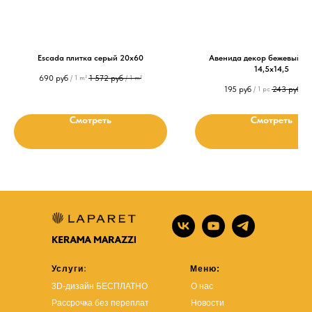
Escada плитка серый 20х60
Авенида декор бежевый с
14,5х14,5
690
руб
1 572
руб
/
1 m²
/
1 m²
195
руб
243
руб
/
1 pc
/
1
Смотреть
Смотреть
Услуги
:
Меню:
3D-дизайн БЕСПЛАТНО
О нас
Рассрочка без переплат
Новости