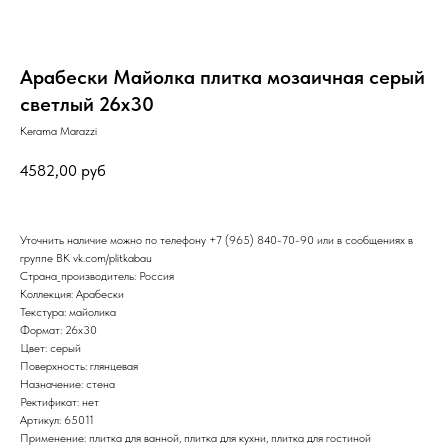
Арабески Майолка плитка мозаичная серый
светлый 26х30
Kerama Marazzi
4582,00
руб
Уточнить наличие можно по телефону
+7 (965) 840-70-90
или в сообщениях в
группе ВК
vk.com/plitkabau
Страна_производитель: Россия
Коллекция: Арабески
Текстура: майолика
Формат: 26x30
Цвет: серый
Поверхность: глянцевая
Назначение: стена
Ректификат: нет
Артикул: 65011
Применение: плитка для ванной, плитка для кухни, плитка для гостиной