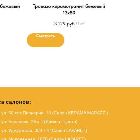
-бежевый
Тровазо керамогранит бежевый
13х80
3 129
руб
/
1 m²
Смотреть
а салонов:
, ул. 50 лет Пионерии, 18 (Салон KERAMA MARAZZI)
 ул. Баранова, 26 к.2 (Дисконт-Центр)
 ул. Удмуртская, 304 к.4 (Салон LAPARET)
, ул. Молодежная, 107Б (Салон LAPARET)