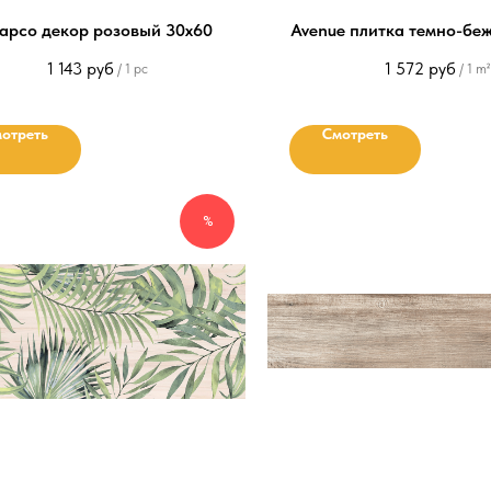
арсо декор розовый 30х60
Avenue плитка темно-бе
1 143
руб
1 572
руб
/
1 pc
/
1 m²
отреть
Смотреть
%