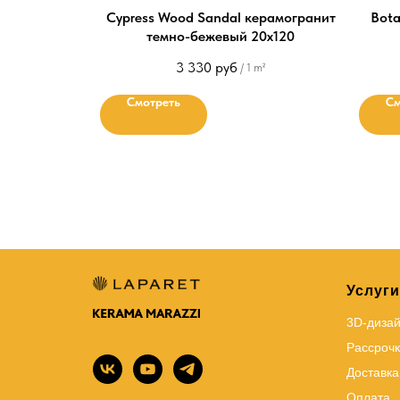
Cypress Wood Sandal керамогранит
Bota
темно-бежевый 20х120
3 330
руб
/
1 m²
Смотреть
См
Услуги
3D-диза
Рассрочк
Доставка
Оплата