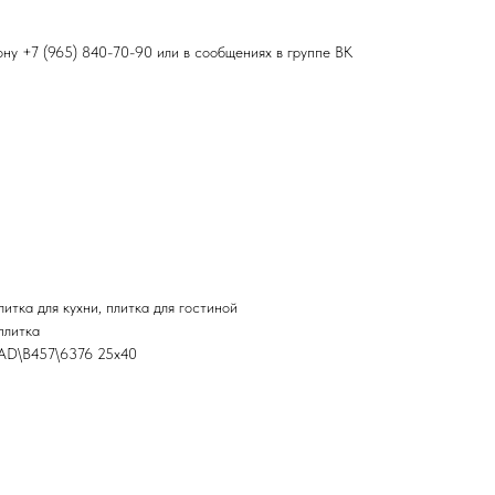
фону
+7 (965) 840-70-90
или в сообщениях в группе ВК
итка для кухни, плитка для гостиной
плитка
 AD\B457\6376 25x40