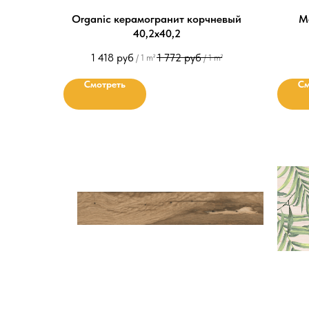
Organic керамогранит корчневый
М
40,2х40,2
1 418
руб
1 772
руб
/
1 m²
/
1 m²
Смотреть
См