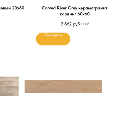
жевый 20х60
Carved River Grey керамогранит
карвинг 60х60
2 862
руб
/
1 m²
Смотреть