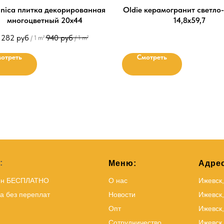
nica плитка декорированная
Oldie керамогранит светло
многоцветный 20x44
14,8х59,7
282
руб
940
руб
/
1 m²
/
1 m²
отреть
Смотреть
:
Меню:
Адрес
йн БЕСПЛАТНО
О нас
Ижевск
а без переплат
Новости
Ижевск,
Опт
Ижевск,
Сотрудничество
Ижевск