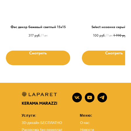
Фес декор бежевый светлый 15x15
Select мозаика серый 2
317
руб
100
руб
1 190
руб
/
1 pc
/
1 pc
/
Смотреть
Смотреть
Услуги
:
Меню:
3D-дизайн БЕСПЛАТНО
О нас
Рассрочка без переплат
Новости