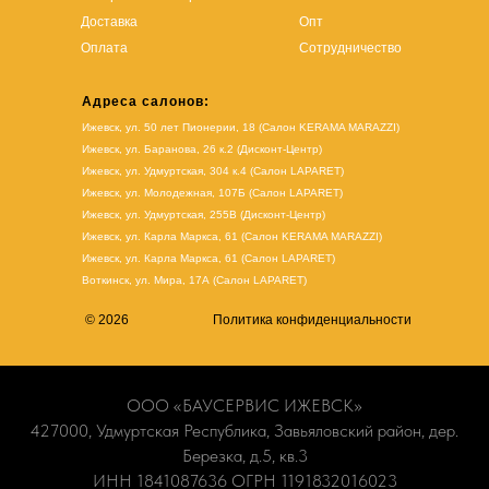
Доставка
Опт
Оплата
Сотрудничество
Адреса салонов:
Ижевск, ул. 50 лет Пионерии, 18 (Салон KERAMA MARAZZI)
Ижевск, ул. Баранова, 26 к.2 (Дисконт-Центр)
Ижевск, ул. Удмуртская, 304 к.4 (Салон LAPARET)
Ижевск, ул. Молодежная, 107Б (Салон LAPARET)
Ижевск, ул. Удмуртская, 255В (Дисконт-Центр)
Ижевск, ул. Карла Маркса, 61
(Салон KERAMA MARAZZI)
Ижевск, ул. Карла Маркса, 61
(
Салон LAPARET
)
Воткинск, ул. Мира, 17А (Салон LAPARET)
© 2026
Политика конфиденциальности
ООО «БАУСЕРВИС ИЖЕВСК»
427000, Удмуртская Республика, Завьяловский район, дер.
Березка, д.5, кв.3
ИНН 1841087636 ОГРН 1191832016023