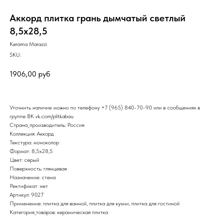
Аккорд плитка грань дымчатый светлый
8,5х28,5
Kerama Marazzi
SKU:
1906,00
руб
Уточнить наличие можно по телефону
+7 (965) 840-70-90
или в сообщениях в
группе ВК
vk.com/plitkabau
Страна_производитель: Россия
Коллекция: Аккорд
Текстура: моноколор
Формат: 8,5x28,5
Цвет: серый
Поверхность: глянцевая
Назначение: стена
Ректификат: нет
Артикул: 9027
Применение: плитка для ванной, плитка для кухни, плитка для гостиной
Категория_товаров: керамическая плитка