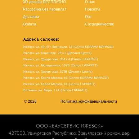
3D-дизайн БЕСПЛАТНО
О нас
Рассрочка без переплат
Новости
Доставка
Опт
Оплата
Сотрудничество
Адреса салонов:
Ижевск, ул. 50 лет Пионерии, 18 (Салон KERAMA MARAZZI)
Ижевск, ул. Баранова, 26 к.2 (Дисконт-Центр)
Ижевск, ул. Удмуртская, 304 к.4 (Салон LAPARET)
Ижевск, ул. Молодежная, 107Б (Салон LAPARET)
Ижевск, ул. Удмуртская, 255В (Дисконт-Центр)
Ижевск, ул. Карла Маркса, 61
(Салон KERAMA MARAZZI)
Ижевск, ул. Карла Маркса, 61
(
Салон LAPARET
)
Воткинск, ул. Мира, 17А (Салон LAPARET)
© 2026
Политика конфиденциальности
ООО «БАУСЕРВИС ИЖЕВСК»
427000, Удмуртская Республика, Завьяловский район, дер.