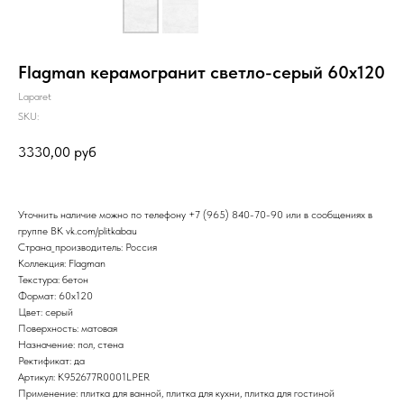
Flagman керамогранит светло-серый 60х120
Laparet
SKU:
3330,00
руб
Уточнить наличие можно по телефону
+7 (965) 840-70-90
или в сообщениях в
группе ВК
vk.com/plitkabau
Страна_производитель: Россия
Коллекция: Flagman
Текстура: бетон
Формат: 60x120
Цвет: серый
Поверхность: матовая
Назначение: пол, стена
Ректификат: да
Артикул: K952677R0001LPER
Применение: плитка для ванной, плитка для кухни, плитка для гостиной