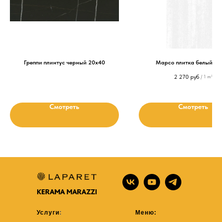
Греппи плинтус черный 20х40
Марсо плитка белый 30
2 270
руб
/
1 m²
Смотреть
Смотреть
Услуги
:
Меню: