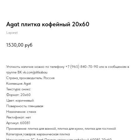
Agat плитка кофейный 20х60
Laparet
1530,00
руб
Уточнить наличие можно по телефону
+7 (965) 840-70-90
или в сообщениях в
группе ВК
vk.com/plitkabau
Страна_производитель: Россия
Коллекция: Agat
Текстура: оникс
Формат: 20x60
Цвет: коричневый
Поверхность: глянцевая
Назначение: стена
Ректификат: нет
Артикул: 60081
Применение: плитка для ванной, плитка для кухни, плитка для гостиной
Категория_товаров: керамическая плитка
Наименование_1С: Agat Плитка настенная кофейный 60081 20х60