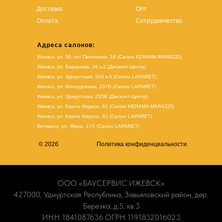
Доставка
Опт
Оплата
Сотрудничество
Адреса салонов:
Ижевск, ул. 50 лет Пионерии, 18 (Салон KERAMA MARAZZI)
Ижевск, ул. Баранова, 26 к.2 (Дисконт-Центр)
Ижевск, ул. Удмуртская, 304 к.4 (Салон LAPARET)
Ижевск, ул. Молодежная, 107Б (Салон LAPARET)
Ижевск, ул. Удмуртская, 255В (Дисконт-Центр)
Ижевск, ул. Карла Маркса, 61
(Салон KERAMA MARAZZI)
Ижевск, ул. Карла Маркса, 61
(
Салон LAPARET
)
Воткинск, ул. Мира, 17А (Салон LAPARET)
© 2026
Политика конфиденциальности
ООО «БАУСЕРВИС ИЖЕВСК»
427000, Удмуртская Республика, Завьяловский район, дер.
Березка, д.5, кв.3
ИНН 1841087636 ОГРН 1191832016023