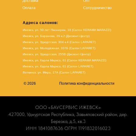
Доставка
Опт
Оплата
Сотрудничество
Адреса салонов:
Ижевск, ул. 50 лет Пионерии, 18 (Салон KERAMA MARAZZI)
Ижевск, ул. Баранова, 26 к.2 (Дисконт-Центр)
Ижевск, ул. Удмуртская, 304 к.4 (Салон LAPARET)
Ижевск, ул. Молодежная, 107Б (Салон LAPARET)
Ижевск, ул. Удмуртская, 255В (Дисконт-Центр)
Ижевск, ул. Карла Маркса, 61
(Салон KERAMA MARAZZI)
Ижевск, ул. Карла Маркса, 61
(
Салон LAPARET
)
Воткинск, ул. Мира, 17А (Салон LAPARET)
© 2026
Политика конфиденциальности
ООО «БАУСЕРВИС ИЖЕВСК»
427000, Удмуртская Республика, Завьяловский район, дер.
Березка, д.5, кв.3
ИНН 1841087636 ОГРН 1191832016023