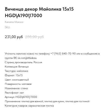
Виченца декор Майолика 15х15
HGD\A190\17000
Kerama Marazzi
SKU:
231,00
руб
288,00
руб
Уточнить наличие можно по телефону
+7 (965) 840-70-90
или в сообщениях в
группе ВК
vk.com/plitkabau
Страна_производитель: Россия
Коллекция: Виченца
Текстура: майолика
Формат: 15x15
Цвет: многоцветный
Поверхность: матовая
Назначение: стена
Ректификат: нет
Артикул: HGD\A190\17000
Применение: плитка для ванной, плитка для кухни, плитка для гостиной
Категория_товаров: керамическая плитка