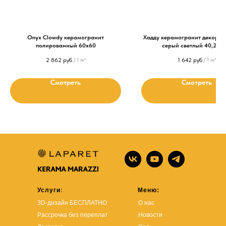
Onyx Clowdy керамогранит
Хадду керамогранит декори
полированный 60х60
серый светлый 40,2x40
2 862
руб
1 642
руб
/
1 m²
/
1 m²
Смотреть
Смотреть
Услуги
:
Меню:
3D-дизайн БЕСПЛАТНО
О нас
Рассрочка без переплат
Новости