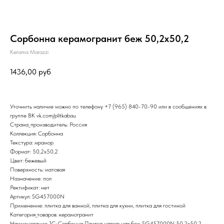
Сорбонна керамогранит беж 50,2х50,2
Kerama Marazzi
1436,00
руб
Уточнить наличие можно по телефону
+7 (965) 840-70-90
или в сообщениях в
группе ВК
vk.com/plitkabau
Страна_производитель: Россия
Коллекция: Сорбонна
Текстура: мрамор
Формат: 50,2x50,2
Цвет: бежевый
Поверхность: матовая
Назначение: пол
Ректификат: нет
Артикул: SG457000N
Применение: плитка для ванной, плитка для кухни, плитка для гостиной
Категория_товаров: керамогранит
Наименование_1С: Сорбонна Плитка напольная беж SG457000N 50,2х50,2