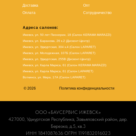
Доставка
Опт
Оплата
Сотрудничество
Адреса салонов:
Ижевск, ул. 50 лет Пионерии, 18 (Салон KERAMA MARAZZI)
Ижевск, ул. Баранова, 26 к.2 (Дисконт-Центр)
Ижевск, ул. Удмуртская, 304 к.4 (Салон LAPARET)
Ижевск, ул. Молодежная, 107Б (Салон LAPARET)
Ижевск, ул. Удмуртская, 255В (Дисконт-Центр)
Ижевск, ул. Карла Маркса, 61
(Салон KERAMA MARAZZI)
Ижевск, ул. Карла Маркса, 61
(
Салон LAPARET
)
Воткинск, ул. Мира, 17А (Салон LAPARET)
© 2026
Политика конфиденциальности
ООО «БАУСЕРВИС ИЖЕВСК»
427000, Удмуртская Республика, Завьяловский район, дер.
Березка, д.5, кв.3
ИНН 1841087636 ОГРН 1191832016023