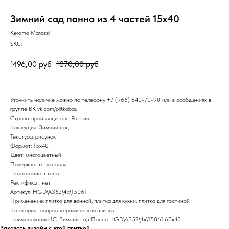
Зимний сад панно из 4 частей 15х40
Kerama Marazzi
SKU:
1496,00
руб
1870,00
руб
Уточнить наличие можно по телефону
+7 (965) 840-70-90
или в сообщениях в
группе ВК
vk.com/plitkabau
Страна_производитель: Россия
Коллекция: Зимний сад
Текстура: рисунок
Формат: 15x40
Цвет: многоцветный
Поверхность: матовая
Назначение: стена
Ректификат: нет
Артикул: HGD\A352\4x\15061
Применение: плитка для ванной, плитка для кухни, плитка для гостиной
Категория_товаров: керамическая плитка
Наименование_1С: Зимний сад Панно HGD\A352\4x\15061 60x40
Заказать дизайн с этой плиткой