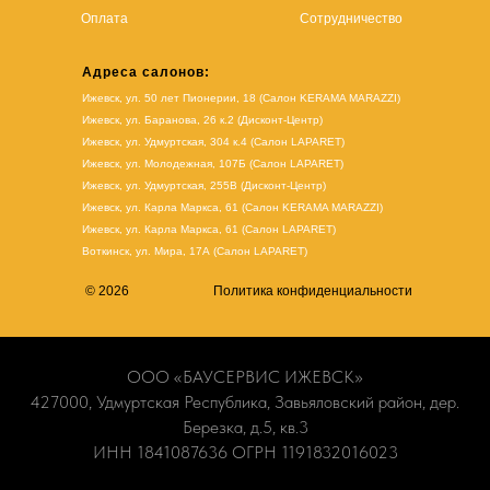
Оплата
Сотрудничество
Адреса салонов:
Ижевск, ул. 50 лет Пионерии, 18 (Салон KERAMA MARAZZI)
Ижевск, ул. Баранова, 26 к.2 (Дисконт-Центр)
Ижевск, ул. Удмуртская, 304 к.4 (Салон LAPARET)
Ижевск, ул. Молодежная, 107Б (Салон LAPARET)
Ижевск, ул. Удмуртская, 255В (Дисконт-Центр)
Ижевск, ул. Карла Маркса, 61
(Салон KERAMA MARAZZI)
Ижевск, ул. Карла Маркса, 61
(
Салон LAPARET
)
Воткинск, ул. Мира, 17А (Салон LAPARET)
© 2026
Политика конфиденциальности
ООО «БАУСЕРВИС ИЖЕВСК»
427000, Удмуртская Республика, Завьяловский район, дер.
Березка, д.5, кв.3
ИНН 1841087636 ОГРН 1191832016023