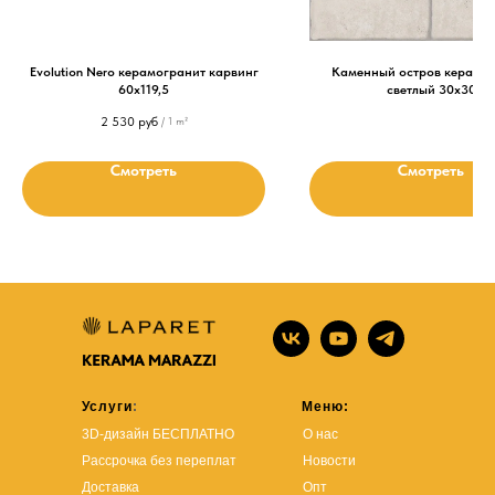
Evolution Nero керамогранит карвинг
Каменный остров керамо
60х119,5
светлый 30х30
2 530
руб
/
1 m²
Смотреть
Смотреть
Услуги
:
Меню:
3D-дизайн БЕСПЛАТНО
О нас
Рассрочка без переплат
Новости
Доставка
Опт