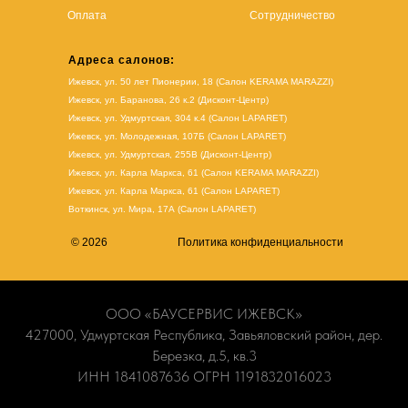
Оплата
Сотрудничество
Адреса салонов:
Ижевск, ул. 50 лет Пионерии, 18 (Салон KERAMA MARAZZI)
Ижевск, ул. Баранова, 26 к.2 (Дисконт-Центр)
Ижевск, ул. Удмуртская, 304 к.4 (Салон LAPARET)
Ижевск, ул. Молодежная, 107Б (Салон LAPARET)
Ижевск, ул. Удмуртская, 255В (Дисконт-Центр)
Ижевск, ул. Карла Маркса, 61
(Салон KERAMA MARAZZI)
Ижевск, ул. Карла Маркса, 61
(
Салон LAPARET
)
Воткинск, ул. Мира, 17А (Салон LAPARET)
© 2026
Политика конфиденциальности
ООО «БАУСЕРВИС ИЖЕВСК»
427000, Удмуртская Республика, Завьяловский район, дер.
Березка, д.5, кв.3
ИНН 1841087636 ОГРН 1191832016023