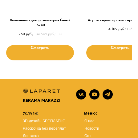
Вилланелла декор геометрия белый
Агуста керамогранит серый 2
15х40
4 109
руб
/
1 m²
260
руб
549
руб
/
1 pc
/
1 pc
Смотреть
Смотреть
Услуги
:
Меню:
3D-дизайн БЕСПЛАТНО
О нас
Рассрочка без переплат
Новости
Доставка
Опт