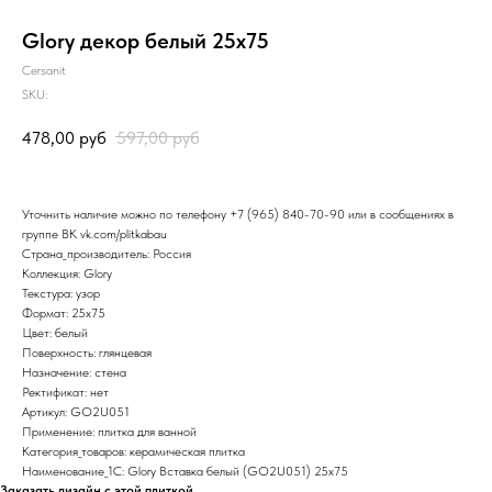
Glory декор белый 25х75
Cersanit
SKU:
478,00
руб
597,00
руб
Уточнить наличие можно по телефону
+7 (965) 840-70-90
или в сообщениях в
группе ВК
vk.com/plitkabau
Страна_производитель: Россия
Коллекция: Glory
Текстура: узор
Формат: 25x75
Цвет: белый
Поверхность: глянцевая
Назначение: стена
Ректификат: нет
Артикул: GO2U051
Применение: плитка для ванной
Категория_товаров: керамическая плитка
Наименование_1С: Glory Вставка белый (GO2U051) 25x75
Заказать дизайн с этой плиткой