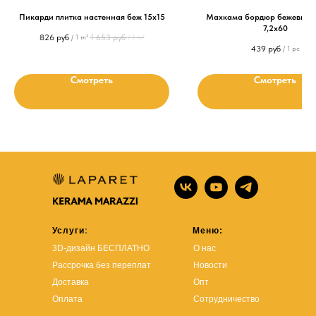
Пикарди плитка настенная беж 15х15
Махкама бордюр бежевый 
7,2x60
826
руб
1 653
руб
/
1 m²
/
1 m²
439
руб
/
1 pc
Смотреть
Смотреть
Услуги
:
Меню:
3D-дизайн БЕСПЛАТНО
О нас
Рассрочка без переплат
Новости
Доставка
Опт
Оплата
Сотрудничество