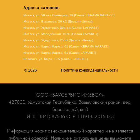
Адреса салонов:
Ижевск, ул. 50 лет Пионерии, 18 (Салон KERAMA MARAZZI)
Ижевск, ул. Баранова, 26 к.2 (Дисконт-Центр)
Ижевск, ул. Удмуртская, 304 к.4 (Салон LAPARET)
Ижевск, ул. Молодежная, 107Б (Салон LAPARET)
Ижевск, ул. Удмуртская, 255В (Дисконт-Центр)
Ижевск, ул. Карла Маркса, 61
(Салон KERAMA MARAZZI)
Ижевск, ул. Карла Маркса, 61
(
Салон LAPARET
)
Воткинск, ул. Мира, 17А (Салон LAPARET)
© 2026
Политика конфиденциальности
ООО «БАУСЕРВИС ИЖЕВСК»
427000, Удмуртская Республика, Завьяловский район, дер.
Березка, д.5, кв.3
ИНН 1841087636 ОГРН 1191832016023
Информация носит ознакомительный характер и не является
публичной офертой. Наличие и актуальные цены вы можете