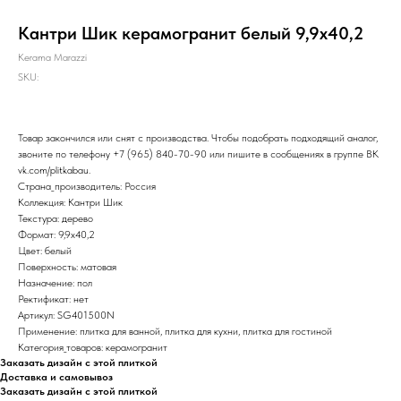
Кантри Шик керамогранит белый 9,9х40,2
Kerama Marazzi
SKU:
Товар закончился или снят с производства. Чтобы подобрать подходящий аналог,
звоните по телефону
+7 (965) 840-70-90
или пишите в сообщениях в группе ВК
vk.com/plitkabau
.
Страна_производитель: Россия
Коллекция: Кантри Шик
Текстура: дерево
Формат: 9,9x40,2
Цвет: белый
Поверхность: матовая
Назначение: пол
Ректификат: нет
Артикул: SG401500N
Применение: плитка для ванной, плитка для кухни, плитка для гостиной
Категория_товаров: керамогранит
Заказать дизайн с этой плиткой
Доставка и самовывоз
Заказать дизайн с этой плиткой