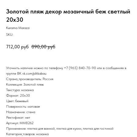
Золотой пляж декор мозаичный беж светлый
20х30
Kerama Marazzi
SKU:
712,00
руб
890,00
руб
Уточнить наличие можно по телефону
+7 (965) 840-70-90
или в сообщениях в
группе ВК
vk.com/plitkabau
Страна_производитель: Россия
Коллекция: Золотой пляж
Текстура: мозаика
Формат: 20x30
Цвет: бежевый
Поверхность: матовая
Назначение: стена
Ректификат: нет
Артикул: MM8262
Применение: плитка для ванной, плитка для кухни, плитка для гостиной
Категория_товаров: мозаика