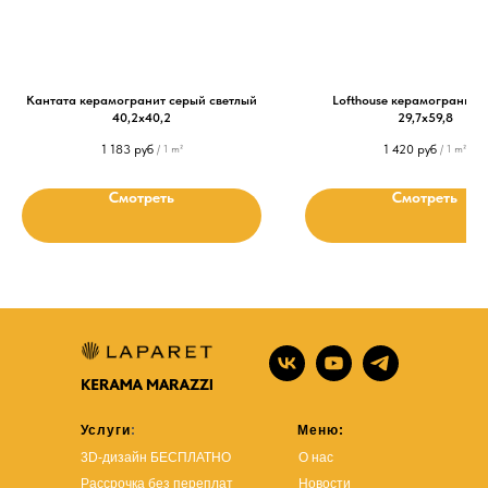
Кантата керамогранит серый светлый
Lofthouse керамогранит 
40,2х40,2
29,7х59,8
1 183
руб
1 420
руб
/
1 m²
/
1 m²
Смотреть
Смотреть
Услуги
:
Меню:
3D-дизайн БЕСПЛАТНО
О нас
Рассрочка без переплат
Новости