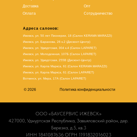
Доставка
Опт
Оплата
Сотрудничество
Адреса салонов:
Ижевск, ул. 50 лет Пионерии, 18 (Салон KERAMA MARAZZI)
Ижевск, ул. Баранова, 26 к.2 (Дисконт-Центр)
Ижевск, ул. Удмуртская, 304 к.4 (Салон LAPARET)
Ижевск, ул. Молодежная, 107Б (Салон LAPARET)
Ижевск, ул. Удмуртская, 255В (Дисконт-Центр)
Ижевск, ул. Карла Маркса, 61
(Салон KERAMA MARAZZI)
Ижевск, ул. Карла Маркса, 61
(
Салон LAPARET
)
Воткинск, ул. Мира, 17А (Салон LAPARET)
© 2026
Политика конфиденциальности
ООО «БАУСЕРВИС ИЖЕВСК»
427000, Удмуртская Республика, Завьяловский район, дер.
Березка, д.5, кв.3
ИНН 1841087636 ОГРН 1191832016023