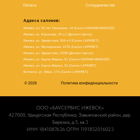
Оплата
Сотрудничество
Адреса салонов:
Ижевск, ул. 50 лет Пионерии, 18 (Салон KERAMA MARAZZI)
Ижевск, ул. Баранова, 26 к.2 (Дисконт-Центр)
Ижевск, ул. Удмуртская, 304 к.4 (Салон LAPARET)
Ижевск, ул. Молодежная, 107Б (Салон LAPARET)
Ижевск, ул. Удмуртская, 255В (Дисконт-Центр)
Ижевск, ул. Карла Маркса, 61
(Салон KERAMA MARAZZI)
Ижевск, ул. Карла Маркса, 61
(
Салон LAPARET
)
Воткинск, ул. Мира, 17А (Салон LAPARET)
© 2026
Политика конфиденциальности
ООО «БАУСЕРВИС ИЖЕВСК»
427000, Удмуртская Республика, Завьяловский район, дер.
Березка, д.5, кв.3
ИНН 1841087636 ОГРН 1191832016023