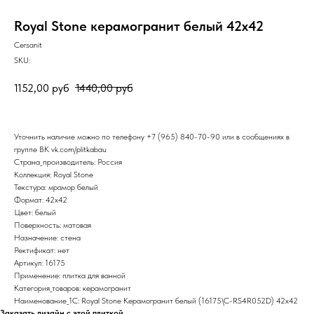
Royal Stone керамогранит белый 42х42
Cersanit
SKU:
1152,00
руб
1440,00
руб
Уточнить наличие можно по телефону
+7 (965) 840-70-90
или в сообщениях в
группе ВК
vk.com/plitkabau
Страна_производитель: Россия
Коллекция: Royal Stone
Текстура: мрамор белый
Формат: 42x42
Цвет: белый
Поверхность: матовая
Назначение: стена
Ректификат: нет
Артикул: 16175
Применение: плитка для ванной
Категория_товаров: керамогранит
Наименование_1С: Royal Stone Керамогранит белый (16175\C-RS4R052D) 42x42
Заказать дизайн с этой плиткой