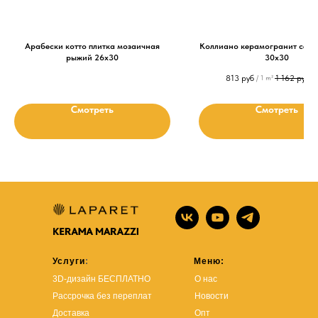
Арабески котто плитка мозаичная
Коллиано керамогранит серы
рыжий 26х30
30х30
813
руб
1 162
руб
/
1 m²
/
Смотреть
Смотреть
Услуги
:
Меню:
3D-дизайн БЕСПЛАТНО
О нас
Рассрочка без переплат
Новости
Доставка
Опт