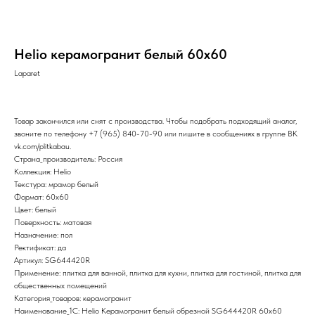
Helio керамогранит белый 60х60
Laparet
Товар закончился или снят с производства. Чтобы подобрать подходящий аналог,
звоните по телефону
+7 (965) 840-70-90
или пишите в сообщениях в группе ВК
vk.com/plitkabau
.
Страна_производитель: Россия
Коллекция: Helio
Текстура: мрамор белый
Формат: 60x60
Цвет: белый
Поверхность: матовая
Назначение: пол
Ректификат: да
Артикул: SG644420R
Применение: плитка для ванной, плитка для кухни, плитка для гостиной, плитка для
общественных помещений
Категория_товаров: керамогранит
Наименование_1С: Helio Керамогранит белый обрезной SG644420R 60х60