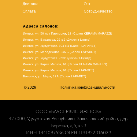
Доставка
Опт
Оплата
Сотрудничество
Адреса салонов:
Ижевск, ул. 50 лет Пионерии, 18 (Салон KERAMA MARAZZI)
Ижевск, ул. Баранова, 26 к.2 (Дисконт-Центр)
Ижевск, ул. Удмуртская, 304 к.4 (Салон LAPARET)
Ижевск, ул. Молодежная, 107Б (Салон LAPARET)
Ижевск, ул. Удмуртская, 255В (Дисконт-Центр)
Ижевск, ул. Карла Маркса, 61
(Салон KERAMA MARAZZI)
Ижевск, ул. Карла Маркса, 61
(
Салон LAPARET
)
Воткинск, ул. Мира, 17А (Салон LAPARET)
© 2026
Политика конфиденциальности
ООО «БАУСЕРВИС ИЖЕВСК»
427000, Удмуртская Республика, Завьяловский район, дер.
Березка, д.5, кв.3
ИНН 1841087636 ОГРН 1191832016023