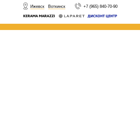
НОВОСТИ
Ижевск
Воткинск
+7 (965) 840-70-90