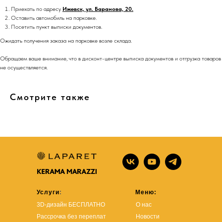
Приехать по адресу
Ижевск, ул. Баранова, 20.
Оставить автомобиль на парковке.
Посетить пункт выписки документов.
Ожидать получения заказа на парковке возле склада.
Обращаем ваше внимание, что в дисконт-центре выписка документов и отгрузка товаров
не осуществляется.
Смотрите также
Услуги
:
Меню:
3D-дизайн БЕСПЛАТНО
О нас
Рассрочка без переплат
Новости