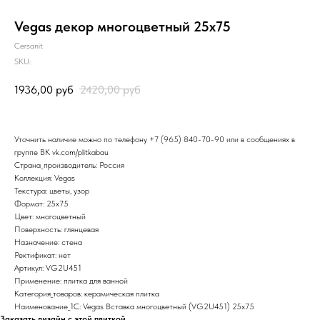
Vegas декор многоцветный 25х75
Cersanit
SKU:
1936,00
руб
2420,00
руб
Уточнить наличие можно по телефону
+7 (965) 840-70-90
или в сообщениях в
группе ВК
vk.com/plitkabau
Страна_производитель: Россия
Коллекция: Vegas
Текстура: цветы, узор
Формат: 25x75
Цвет: многоцветный
Поверхность: глянцевая
Назначение: стена
Ректификат: нет
Артикул: VG2U451
Применение: плитка для ванной
Категория_товаров: керамическая плитка
Наименование_1С: Vegas Вставка многоцветный (VG2U451) 25x75
Заказать дизайн с этой плиткой