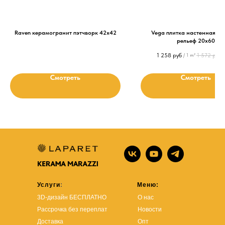
Raven керамогранит пэтчворк 42х42
Vega плитка настенная б
рельеф 20х60
1 258
руб
1 572
руб
/
1 m²
/
Смотреть
Смотреть
Услуги
:
Меню:
3D-дизайн БЕСПЛАТНО
О нас
Рассрочка без переплат
Новости
Доставка
Опт