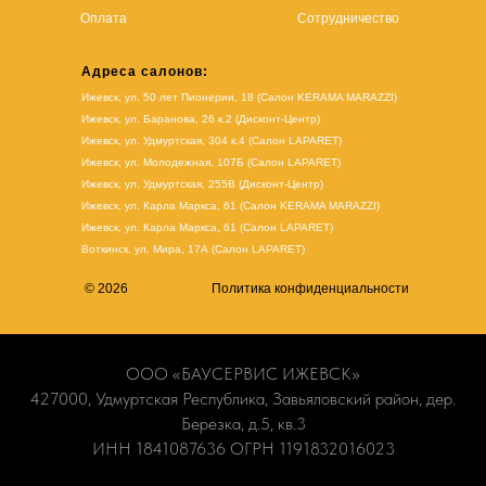
Оплата
Сотрудничество
Адреса салонов:
Ижевск, ул. 50 лет Пионерии, 18 (Салон KERAMA MARAZZI)
Ижевск, ул. Баранова, 26 к.2 (Дисконт-Центр)
Ижевск, ул. Удмуртская, 304 к.4 (Салон LAPARET)
Ижевск, ул. Молодежная, 107Б (Салон LAPARET)
Ижевск, ул. Удмуртская, 255В (Дисконт-Центр)
Ижевск, ул. Карла Маркса, 61
(Салон KERAMA MARAZZI)
Ижевск, ул. Карла Маркса, 61
(
Салон LAPARET
)
Воткинск, ул. Мира, 17А (Салон LAPARET)
© 2026
Политика конфиденциальности
ООО «БАУСЕРВИС ИЖЕВСК»
427000, Удмуртская Республика, Завьяловский район, дер.
Березка, д.5, кв.3
ИНН 1841087636 ОГРН 1191832016023