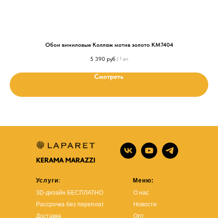
Обои виниловые Коллаж мотив золото KM7404
5 390
руб
/
1 pc
Смотреть
Услуги
:
Меню:
3D-дизайн БЕСПЛАТНО
О нас
Рассрочка без переплат
Новости
Доставка
Опт