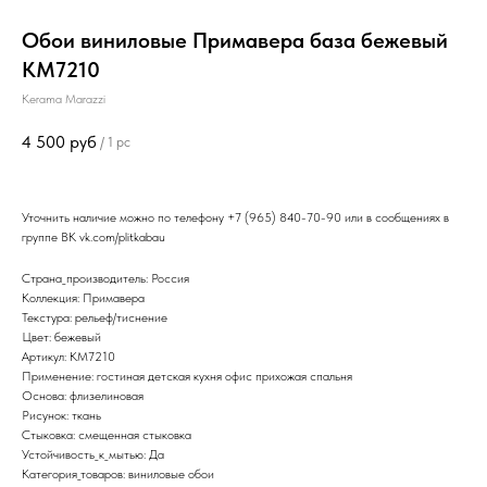
Обои виниловые Примавера база бежевый
KM7210
Kerama Marazzi
4 500
руб
/
1 pc
Уточнить наличие можно по телефону
+7 (965) 840-70-90
или в сообщениях в
группе ВК
vk.com/plitkabau
Страна_производитель: Россия
Коллекция: Примавера
Текстура: рельеф/тиснение
Цвет: бежевый
Артикул: KM7210
Применение: гостиная детская кухня офис прихожая спальня
Основа: флизелиновая
Рисунок: ткань
Стыковка: смещенная стыковка
Устойчивость_к_мытью: Да
Категория_товаров: виниловые обои