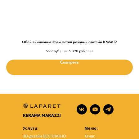
Обои виниловые Эдем мотив розовый светлый KM5812
999
руб
5 390
руб
/
1 pc
/
1 pc
Смотреть
Услуги
:
Меню:
3D-дизайн БЕСПЛАТНО
О нас