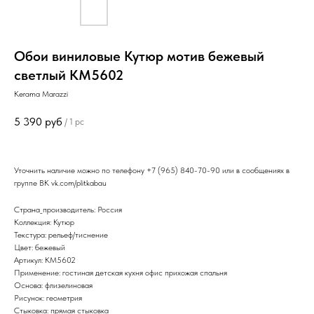
Обои виниловые Кутюр мотив бежевый
светлый KM5602
Kerama Marazzi
5 390
руб
/
1 pc
Уточнить наличие можно по телефону
+7 (965) 840-70-90
или в сообщениях в
группе ВК
vk.com/plitkabau
Страна_производитель: Россия
Коллекция: Кутюр
Текстура: рельеф/тиснение
Цвет: бежевый
Артикул: КМ5602
Применение: гостиная детская кухня офис прихожая спальня
Основа: флизелиновая
Рисунок: геометрия
Стыковка: прямая стыковка