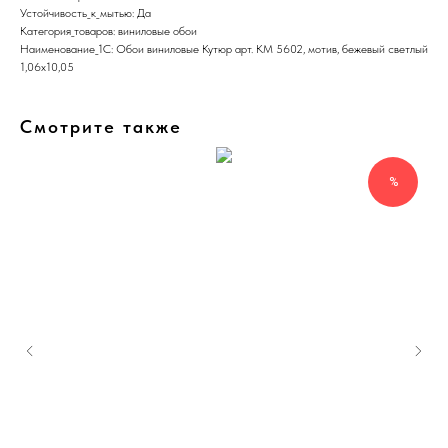
Устойчивость_к_мытью: Да
Категория_товаров: виниловые обои
Наименование_1С: Обои виниловые Кутюр арт. КМ 5602, мотив, бежевый светлый
1,06х10,05
Смотрите также
%