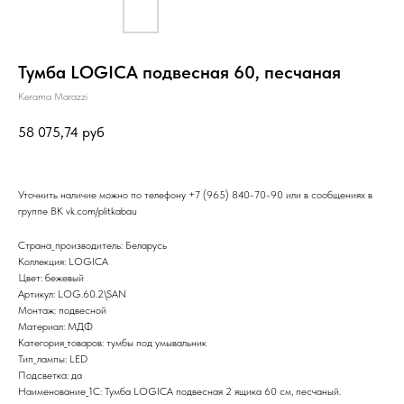
Тумба LOGICA подвесная 60, песчаная
Kerama Marazzi
58 075,74
руб
Уточнить наличие можно по телефону
+7 (965) 840-70-90
или в сообщениях в
группе ВК
vk.com/plitkabau
Страна_производитель: Беларусь
Коллекция: LOGICA
Цвет: бежевый
Артикул: LOG.60.2\SAN
Монтаж: подвесной
Материал: МДФ
Категория_товаров: тумбы под умывальник
Тип_лампы: LED
Подсветка: да
Наименование_1С: Тумба LOGICA подвесная 2 ящика 60 см, песчаный.