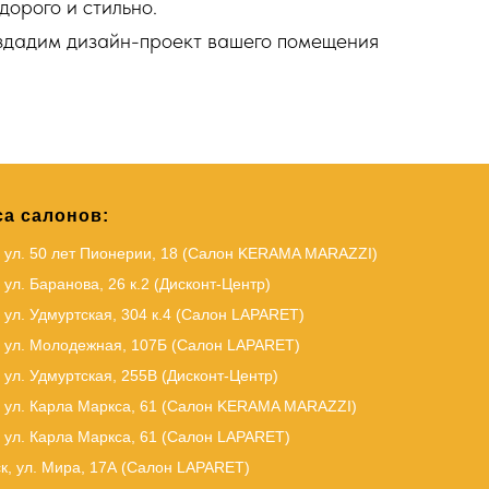
дорого и стильно.
оздадим дизайн-проект вашего помещения
а салонов:
, ул. 50 лет Пионерии, 18 (Салон KERAMA MARAZZI)
 ул. Баранова, 26 к.2 (Дисконт-Центр)
 ул. Удмуртская, 304 к.4 (Салон LAPARET)
, ул. Молодежная, 107Б (Салон LAPARET)
 ул. Удмуртская, 255В (Дисконт-Центр)
 ул. Карла Маркса, 61
(Салон KERAMA MARAZZI)
 ул. Карла Маркса, 61
(
Салон LAPARET
)
к, ул. Мира, 17А (Салон LAPARET)