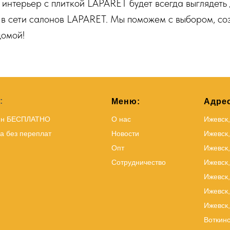
интерьер с плиткой LAPARET будет всегда выглядеть 
го в сети салонов LAPARET. Мы поможем с выбором, с
домой!
:
Меню:
Адрес
йн БЕСПЛАТНО
О нас
Ижевск
а без переплат
Новости
Ижевск,
Опт
Ижевск,
Сотрудничество
Ижевск
Ижевск,
Ижевск,
Ижевск,
Воткинс