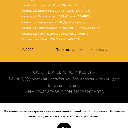
Ижевск, ул. Баранова, 26 к.2 (Дисконт-Центр)
Ижевск, ул. Удмуртская, 304 к.4 (Салон LAPARET)
Ижевск, ул. Молодежная, 107Б (Салон LAPARET)
Ижевск, ул. Удмуртская, 255В (Дисконт-Центр)
Ижевск, ул. Карла Маркса, 61
(Салон KERAMA MARAZZI)
Ижевск, ул. Карла Маркса, 61
(
Салон LAPARET
)
Воткинск, ул. Мира, 17А (Салон LAPARET)
© 2025
Политика конфиденциальности
ООО «БАУСЕРВИС ИЖЕВСК»
427000, Удмуртская Республика, Завьяловский район, дер.
Березка, д.5, кв.3
ИНН 1841087636 ОГРН 1191832016023
Информация носит ознакомительный характер и не является
публичной офертой. Наличие и актуальные цены вы можете
На сайте предусмотрена обработка файлов cookies и IP-адресов. Используя
наш сайт, вы соглашаетесь с этим условием.
уточнить по телефону
+7 (965) 840-70-90
или в наших
салонах.