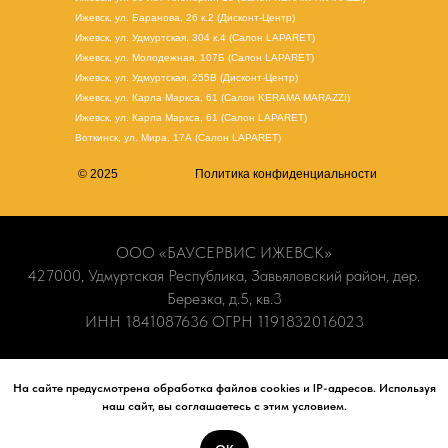
Ижевск, ул. Баранова, 26 к.2 (Дисконт-Центр)
Ижевск, ул. Удмуртская, 304 к.4 (Салон LAPARET)
Ижевск, ул. Молодежная, 107Б (Салон LAPARET)
Ижевск, ул. Удмуртская, 255В (Дисконт-Центр)
Ижевск, ул. Карла Маркса, 61
(Салон KERAMA MARAZZI)
Ижевск, ул. Карла Маркса, 61
(
Салон LAPARET
)
Воткинск, ул. Мира, 17А (Салон LAPARET)
© 2025
Политика конфиденциальности
ООО «БАУСЕРВИС ИЖЕВСК»
427000, Удмуртская Республика, Завьяловский район, дер.
Березка, д.5, кв.3
ИНН 1841087636 ОГРН 1191832016023
Информация носит ознакомительный характер и не является
публичной офертой. Наличие и актуальные цены вы можете
На сайте предусмотрена обработка файлов cookies и IP-адресов. Используя
наш сайт, вы соглашаетесь с этим условием.
уточнить по телефону
+7 (965) 840-70-90
или в наших
салонах.