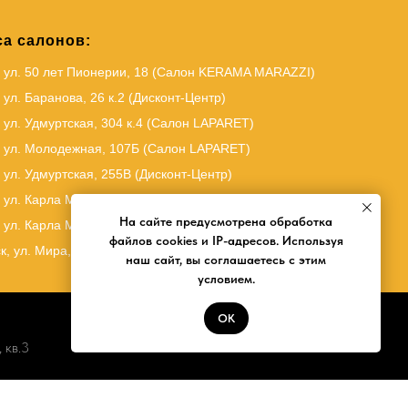
а салонов:
, ул. 50 лет Пионерии, 18 (Салон KERAMA MARAZZI)
 ул. Баранова, 26 к.2 (Дисконт-Центр)
 ул. Удмуртская, 304 к.4 (Салон LAPARET)
, ул. Молодежная, 107Б (Салон LAPARET)
 ул. Удмуртская, 255В (Дисконт-Центр)
 ул. Карла Маркса, 61
(Салон KERAMA MARAZZI)
На сайте предусмотрена обработка
 ул. Карла Маркса, 61
(
Салон LAPARET
)
файлов cookies и IP-адресов. Используя
к, ул. Мира, 17А (Салон LAPARET)
наш сайт, вы соглашаетесь с этим
условием.
ОК
 кв.3