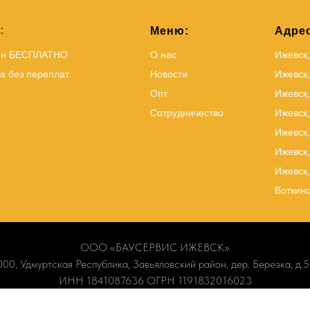
:
Меню:
Адрес
йн БЕСПЛАТНО
О нас
Ижевск
а без переплат
Новости
Ижевск,
Опт
Ижевск,
Сотрудничество
Ижевск
Ижевск,
Ижевск,
Ижевск,
Воткинс
ООО «БАУСЕРВИС ИЖЕВСК»
00, Удмуртская Республика, Завьяловский район, дер. Березка, д.5,
ИНН 1841087636 ОГРН 1191832016023