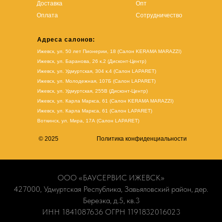
Доставка
Опт
Оплата
Сотрудничество
Адреса салонов:
Ижевск, ул. 50 лет Пионерии, 18 (Салон KERAMA MARAZZI)
Ижевск, ул. Баранова, 26 к.2 (Дисконт-Центр)
Ижевск, ул. Удмуртская, 304 к.4 (Салон LAPARET)
Ижевск, ул. Молодежная, 107Б (Салон LAPARET)
Ижевск, ул. Удмуртская, 255В (Дисконт-Центр)
Ижевск, ул. Карла Маркса, 61
(Салон KERAMA MARAZZI)
Ижевск, ул. Карла Маркса, 61
(
Салон LAPARET
)
Воткинск, ул. Мира, 17А (Салон LAPARET)
© 2025
Политика конфиденциальности
ООО «БАУСЕРВИС ИЖЕВСК»
427000, Удмуртская Республика, Завьяловский район, дер.
Березка, д.5, кв.3
ИНН 1841087636 ОГРН 1191832016023